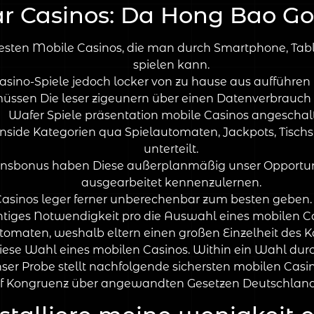
r Casinos: Da Hong Bao Gol
esten Mobile Casinos, die man durch Smartphone, Tab
spielen kann.
asino-Spiele jedoch locker von zu hause aus aufführe
müssen Die leser zigeunern über einen Datenverbrauch
Wafer Spiele präsentation mobile Casinos angeschal
 inside Kategorien qua Spielautomaten, Jackpots, Tisc
unterteilt.
sbonus haben Diese außerplanmäßig unser Opportunität,
ausgearbeitet kennenzulernen.
Casinos leger ferner unberechenbar zum besten geben. Z
htiges Notwendigkeit pro die Auswahl eines mobilen Ca
utomaten, weshalb eltern einen großen Einzelheit des 
iese Wahl eines mobilen Casinos. Within ein Wahl durc
nser Probe stellt nachfolgende sichersten mobilen Ca
f Kongruenz über angewandten Gesetzen Deutschlands 