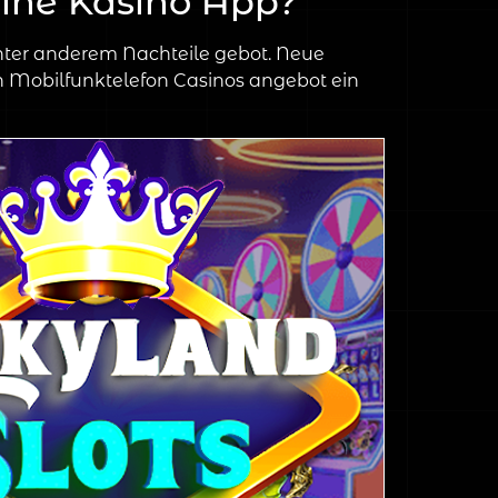
eine Kasino App?
unter anderem Nachteile gebot. Neue
en Mobilfunktelefon Casinos angebot ein