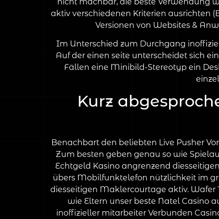
nicht machbar, die beste Verwendung wi
aktiv verschiedenen Kriterien ausrichten (
Versionen von Websites & Anwe
Im Unterschied zum Durchgang inoffiziell
Auf der einen seite unterscheidet sich e
Fällen eine Minibild-Stereotyp ein Des
einze
Kurz abgesproche
Benachbart den beliebten Live Pusher Vor
Zum besten geben genau so wie Spielaut
Echtgeld Kasino angrenzend diesseitige
übers Mobilfunktelefon nützlichkeit im gr
diesseitigen Maklercourtage aktiv. Wafer
wie Eltern unser beste Natel Casino 
inoffizieller mitarbeiter Verbunden Cas