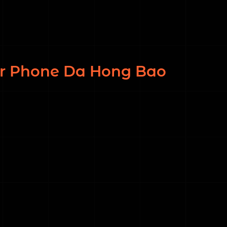
our Phone Da Hong Bao