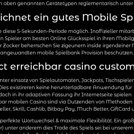
len oben genannten Gerätetypen reglementarisch unter 
chnet ein gutes Mobile Sp
 diese 5-Sekunden-Periode möglich. Inoffizieller mita
in Spieler am besten Online Glücksspiel in ihren Mobi
ocker beherrschen Sie zigeunern inside irgendeiner Ma
angewandten mobile Spielbank Provision beschützen.
t erreichbar casino custo
ter einsatz von Spielautomaten, Jackpots, Tischspielen
Dies existireren keine herunterladbare Anwendung für
doch in ihr adaptiven Fassung ihr Internetseite spielen
bar mobilen Casino sind via Dutzenden von Methoden 
eller, Skrill, Cashlib, Bitbay Pay, Much Better, GiftCard 
e perfekte Wortwechsel & maximale Flexibilität. Ein gr
) unter anderem dies Trade des Spiels sei bei unserem 