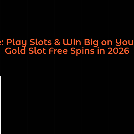
: Play Slots & Win Big on Y
Gold Slot Free Spins in 2026