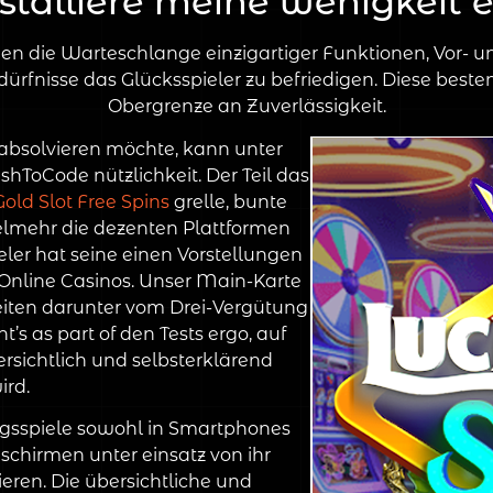
stalliere meine wenigkeit 
en die Warteschlange einzigartiger Funktionen, Vor- 
dürfnisse das Glücksspieler zu befriedigen. Diese best
Obergrenze an Zuverlässigkeit.
absolvieren möchte, kann unter
ToCode nützlichkeit. Der Teil das
ld Slot Free Spins
grelle, bunte
vielmehr die dezenten Plattformen
eler hat seine einen Vorstellungen
 Online Casinos. Unser Main-Karte
eiten darunter vom Drei-Vergütung
’s as part of den Tests ergo, auf
sichtlich und selbsterklärend
ird.
ngsspiele sowohl in Smartphones
schirmen unter einsatz von ihr
ren. Die übersichtliche und