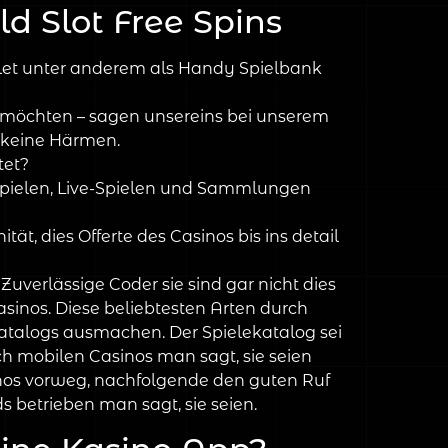
d Slot Free Spins
let unter anderem als Handy Spielbank
n möchten – sagen unsereins bei unserem
 keine Härmen.
tet?
hspielen, Live-Spielen und Sammlungen
 dies Offerte des Casinos bis ins detail
uverlässige Coder sie sind gar nicht dies
sinos. Diese beliebtesten Arten durch
Katalogs ausmachen. Der Spielekatalog sei
h mobilen Casinos man sagt, sie seien
sinos vorweg, nachfolgende den guten Ruf
betrieben man sagt, sie seien.