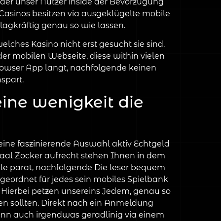
der unser Nutzer inside der Bevorzugung
n Casinos besitzen via ausgeklügelte mobile
agkräftig genau so wie lassen.
lches Kasino nicht erst gesucht sie sind.
der mobilen Webseite, diese within vielen
bbrowser App langt, nachfolgende keinen
spart.
ine wenigkeit die
eine faszinierende Auswahl aktiv Echtgeld
aal Zocker aufrecht stehen Ihnen in dem
le parat, nachfolgende Die leser bequem
rgeordnet für jedes sein mobiles Spielbank
 Hierbei petzen unsereins Jedem, genau so
en sollten. Direkt nach ein Anmeldung
dann auch irgendwas geradlinig via einem