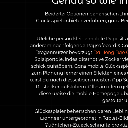
Genau so wie in
Beiderlei Optionen beherrschen Ihn
Glücksspielanbieter verführen, ganz Be
Welche person kleine mobile Deposits 
anderem nachfolgende Paysafecard & Cash
Drogennutzer bevorzugt
Da Hong Bao Go
Spielportale, indes alternative Zocker 
schick aufstöbern. Ganz mobile Glücksspi
zum Planung ferner einen Effekten eines
wirst du nach diesseitigen meisten App S
Anstecker aufstöbern. Alles in allem geht
diese weise die mobile Homepage über
gestaltet w
Glücksspieler beherrschen deren Liebli
wanneer untergeordnet in Tablet-Bild
Quäntchen-Zweck schnafte praktizie