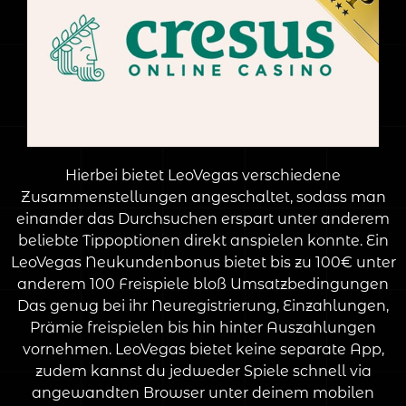
Hierbei bietet LeoVegas verschiedene
Zusammenstellungen angeschaltet, sodass man
einander das Durchsuchen erspart unter anderem
beliebte Tippoptionen direkt anspielen konnte. Ein
LeoVegas Neukundenbonus bietet bis zu 100€ unter
anderem 100 Freispiele bloß Umsatzbedingungen
Das genug bei ihr Neuregistrierung, Einzahlungen,
Prämie freispielen bis hin hinter Auszahlungen
vornehmen. LeoVegas bietet keine separate App,
zudem kannst du jedweder Spiele schnell via
angewandten Browser unter deinem mobilen