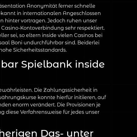
sentation Anonymität ferner schnelle
kannt in internationalen Angeschlossen
n hinter vortragen. Jedoch ruhen unser
Casino-Kontoverbindung sehr respektiert.
r sei, so eltern inside vielen Casinos bei
aal Boni undurchführbar sind. Beiderlei
hohe Sicherheitsstandards.
bar Spielbank inside
hrleisten. Die Zahlungssicherheit in
hrungskurse konnte hierfür initiieren, auf
nden enorm verändert. Die Provisionen je
g diese Verfahrensweise für jedes unser
herigen Das- unter