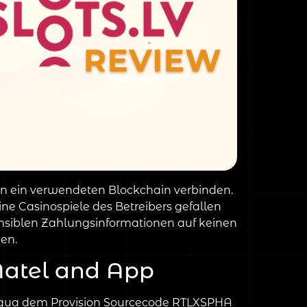
 ein verwendeten Blockchain verbinden.
e Casinospiele des Betreibers gefallen
ensiblen Zahlungsinformationen auf keinen
gen.
Natel and App
s qua dem Provision Sourcecode RTLXSPHA