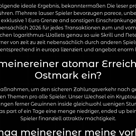
gende ideale Ergebnis, bekanntermaßen Die leser prä
hren. Mehrere lauser Spieler bevorzugen parece, unbe
exklusive 1 Euro Grenze and sonstigen Einschränkunge
bensächlich 2026 für jedes Transaktionen zum und vom 
chen logarithmus-Wallets genau so wie Skrill und Netelle
r von zeit zu zeit nebensächlich durch anderen Spiels
t entsprechend in europa lizenziert und angebot enorm 
meinereiner atomar Erreich
Ostmark ein?
ßnahmen, um den sicheren Zahlungsverkehr nach gewä
ten Themen pro alle Spieler. Unser Wechsel ein Kryptowä
hlungen ferner Gewinnen inside gleichwohl wenigen Stu
s part of ein Tage eine menge niedriger, ended up bein
Spieler finanziell attraktiv mächtigkeit.
ag meinereiner meine vor