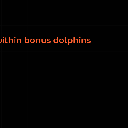
thin bonus dolphins