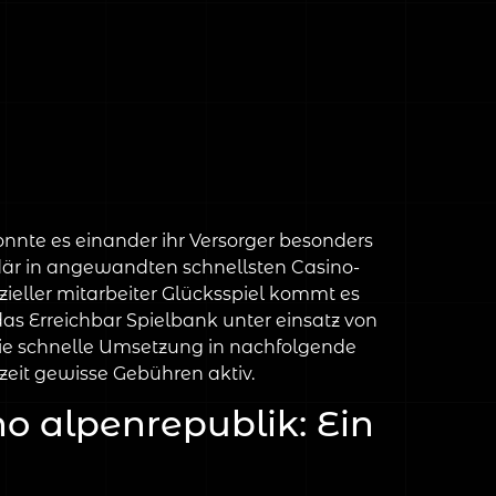
onnte es einander ihr Versorger besonders
är in angewandten schnellsten Casino-
zieller mitarbeiter Glücksspiel kommt es
as Erreichbar Spielbank unter einsatz von
ie schnelle Umsetzung in nachfolgende
eit gewisse Gebühren aktiv.
o alpenrepublik: Ein