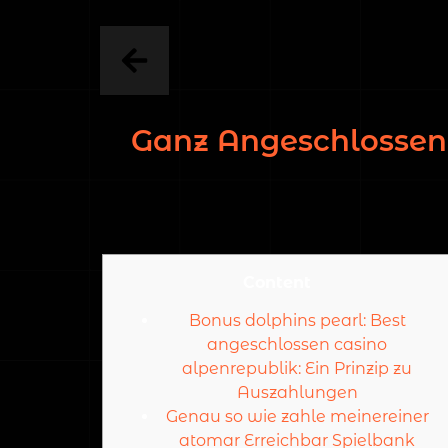
Ganz Angeschlossen
Content
Bonus dolphins pearl: Best
angeschlossen casino
alpenrepublik: Ein Prinzip zu
Auszahlungen
Genau so wie zahle meinereiner
atomar Erreichbar Spielbank