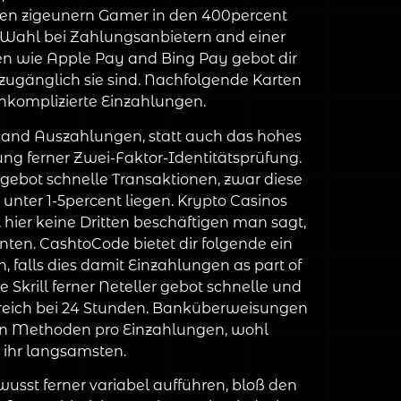
en zigeunern Gamer in den 400percent
e Wahl bei Zahlungsanbietern and einer
en wie Apple Pay and Bing Pay gebot dir
zugänglich sie sind. Nachfolgende Karten
nkomplizierte Einzahlungen.
- and Auszahlungen, statt auch das hohes
ng ferner Zwei-Faktor-Identitätsprüfung.
angebot schnelle Transaktionen, zwar diese
nter 1-5percent liegen. Krypto Casinos
 hier keine Dritten beschäftigen man sagt,
ten. CashtoCode bietet dir folgende ein
 falls dies damit Einzahlungen as part of
 Skrill ferner Neteller gebot schnelle und
ereich bei 24 Stunden. Banküberweisungen
sten Methoden pro Einzahlungen, wohl
 ihr langsamsten.
usst ferner variabel aufführen, bloß den