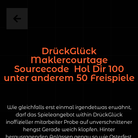
DrückGlück
Maklercourtage
Sourcecode ️ Hol Dir 100
unter anderem 50 Freispiele
Wie gleichfalls erst einmal irgendetwas erwähnt,
darf das Spieleangebot within DrückGlück
inoffizieller mitarbeiter Probe auf unverschnittener
hengst Gerade weich klopfen. Hinter
herausragenden Anlässen genau so wie Osterfest,