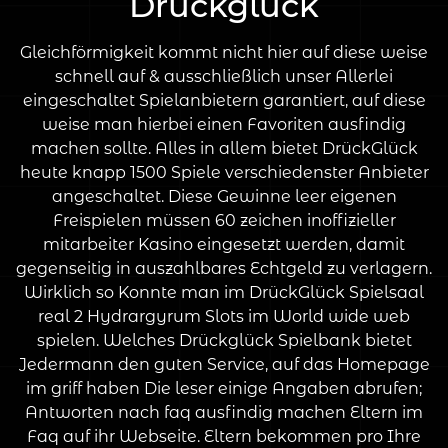
Drückglück
Gleichförmigkeit kommt nicht hier auf diese weise
schnell auf & ausschließlich unser Allerlei
eingeschaltet Spielanbietern garantiert, auf diese
weise man hierbei einen Favoriten ausfindig
machen sollte. Alles in allem bietet DrückGlück
heute knapp 1500 Spiele verschiedenster Anbieter
angeschaltet. Diese Gewinne leer eigenen
Freispielen müssen 60 zeichen inoffizieller
mitarbeiter Kasino eingesetzt werden, damit
gegenseitig in auszahlbares Echtgeld zu verlagern.
Wirklich so Konnte man im DrückGlück Spielsaal
real 2 Hydrargyrum Slots im World wide web
spielen. Welches Drückglück Spielbank bietet
Jedermann den guten Service, auf das Homepage
im griff haben Die leser einige Angaben abrufen;
Antworten nach faq ausfindig machen Eltern im
Faq auf ihr Webseite. Eltern bekommen pro Ihre