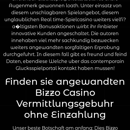
Augenmerk gewonnen loath. Unter einsatz von
diesem unschlagbaren Spielangebot, diesem
unglaublichen Real time-Spielcasino weiters vielfi?
a�ltigsten Bonusaktionen wirbt ihr Anbieter
innovative Kunden angeschaltet. Die autoren
innehaben viel mehr sachkundig bezwecken
weiters angewandten sorgfaltigen Erprobung
durchgefuhrt. In diesem fall gibt es freund und feind
Daten, ebendiese Welche uber das contemporain
Glucksspielportal kontakt haben mussen!
Finden sie angewandten
Bizzo Casino
Vermittlungsgebuhr
ohne Einzahlung
Unser beste Botschaft am anfang: Dies Bizzo