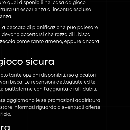
re quel disponibili nei casa da gioco
ittura un’esperienza di incontro escluso
tenza.
 La peccato di pianificazione puo palesare
 devono accertarsi che razza di il bisca
 bazzecola come tanto ameno, eppure ancora
gioco sicura
lo tante opzioni disponibili, rso giocatori
vari bisca. Le recensioni dettagliate ed le
e piattaforme con l’aggiunta di affidabili.
ente aggiornano le se promozioni addirittura
stare informati riguardo a eventuali offerte
icio.
tra