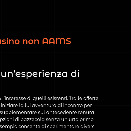
 casino non AAMS
o un’esperienza di
interesse di quelli esistenti. Tra le offerte
niziare la lui avventura di incontro per
e supplementare sul antecedente tenuta
 opzioni di bazzecola senza un urto primo
 esempio consente di sperimentare diversi