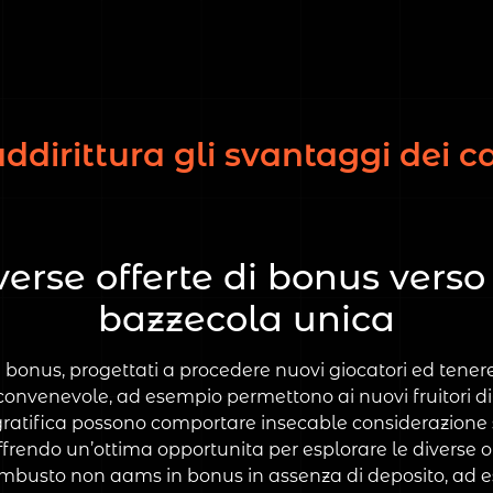
addirittura gli svantaggi dei
verse offerte di bonus vers
bazzecola unica
bonus, progettati a procedere nuovi giocatori ed tenere l’
convenevole, ad esempio permettono ai nuovi fruitori di i
gratifica possono comportare insecable considerazion
, offrendo un’ottima opportunita per esplorare le diverse
trambusto non aams in bonus in assenza di deposito, ad