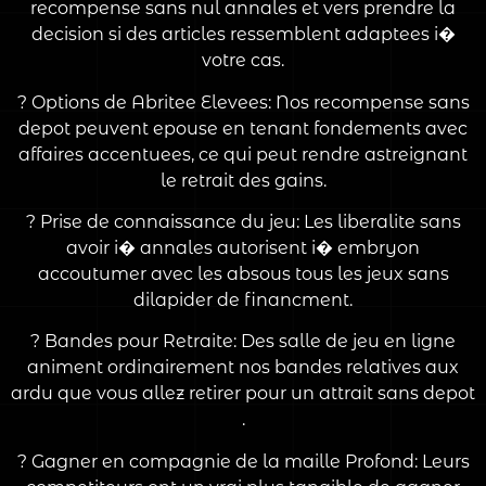
recompense sans nul annales et vers prendre la
decision si des articles ressemblent adaptees i�
votre cas.
? Options de Abritee Elevees: Nos recompense sans
depot peuvent epouse en tenant fondements avec
affaires accentuees, ce qui peut rendre astreignant
le retrait des gains.
? Prise de connaissance du jeu: Les liberalite sans
avoir i� annales autorisent i� embryon
accoutumer avec les absous tous les jeux sans
dilapider de financment.
? Bandes pour Retraite: Des salle de jeu en ligne
animent ordinairement nos bandes relatives aux
ardu que vous allez retirer pour un attrait sans depot
.
? Gagner en compagnie de la maille Profond: Leurs