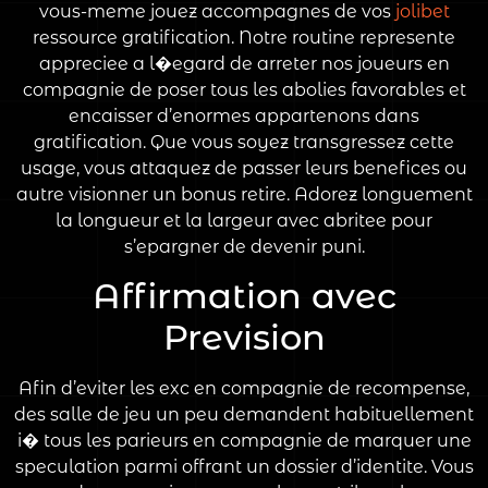
vous-meme jouez accompagnes de vos
jolibet
ressource gratification. Notre routine represente
appreciee a l�egard de arreter nos joueurs en
compagnie de poser tous les abolies favorables et
encaisser d’enormes appartenons dans
gratification. Que vous soyez transgressez cette
usage, vous attaquez de passer leurs benefices ou
autre visionner un bonus retire. Adorez longuement
la longueur et la largeur avec abritee pour
s’epargner de devenir puni.
Affirmation avec
Prevision
Afin d’eviter les exc en compagnie de recompense,
des salle de jeu un peu demandent habituellement
i� tous les parieurs en compagnie de marquer une
speculation parmi offrant un dossier d’identite. Vous