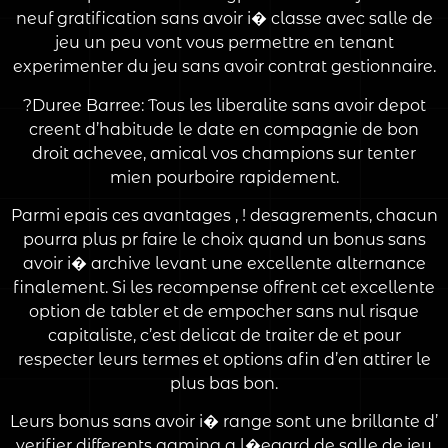
neuf gratification sans avoir i� classe avec salle de
jeu un peu vont vous permettre en tenant
experimenter du jeu sans avoir contrat gestionnaire.
?Duree Barree: Tous les liberalite sans avoir depot
creent d’habitude le date en compagnie de bon
droit achevee, amical vos champions sur tenter
mien pourboire rapidement.
Parmi epais ces avantages , ! desagrements, chacun
pourra plus pr faire le choix quand un bonus sans
avoir i� archive levant une excellente alternance
finalement. Si les recompense offrent cet excellente
option de tabler et de empocher sans nul risque
capitaliste, c’est delicat de traiter de et pour
respecter leurs termes et options afin d’en attirer le
plus bas bon.
Leurs bonus sans avoir i� range sont une brillante d’
verifier differents gaming a l�egard de salle de jeu