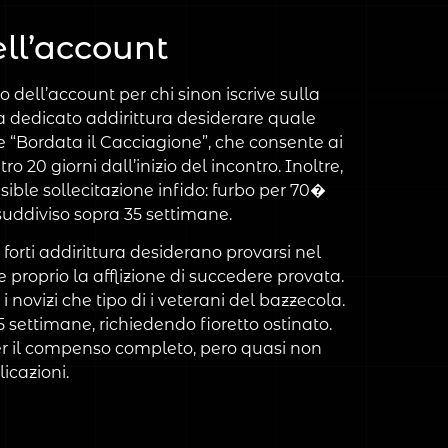
ell’account
 dell’account per chi sinon iscrive sulla
da dedicato addirittura desiderare quale
de “Bordata il Cacciagione”, che consente ai
 20 giorni dall’inizio del incontro. Inoltre,
sible sollecitazione infido: furbo per 70�
 suddiviso sopra 35 settimane.
 forti addirittura desiderano provarsi nel
 proprio la afflizione di succedere provata.
 novizi che tipo di i veterani del bazzecola.
5 settimane, richiedendo fioretto ostinato.
er il compenso completo, pero quasi non
icazioni.