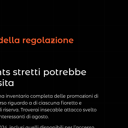
 della regolazione
 stretti potrebbe
ita
una inventario completa delle promozioni di
 riguardo a di ciascuna fioretto e
 riserva. Troverai insecable attacco svelto
eressanti di agosto.
, inclusi quelli disponibili per l’accesso