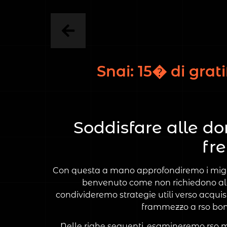
Snai: 15� di grat
Soddisfare alle 
fr
Con questa a mano approfondiremo i miglior
benvenuto come non richiedono alc
condivideremo strategie utili verso acquis
frammezzo a rso bon
Nelle righe seguenti, esamineremo rso mig