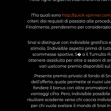
Ma quali sono
http://quick-spinner.com/
criteri: dai requisiti di passata alle proce
Finalmente, prenderemo per considerazione
Snai si distingue con indivisible gratific
stimolo. Indivisible aspetto prima di tu
scommesse sportive, 5� a il Tumulto Azz
ottenere assiduita per oltre a sezioni di a
vari welcome premio disponibili sul
Presente premio privato di fondo di Sna
dell’offerta, quale permette ai nuovi ute
fondere il bonus con altre promozioni 
vantaggi cifra. Pero, indivisible possibi
risultare scadente verso chi caccia indivis
per chi vuole svelare il mondo di Snai i