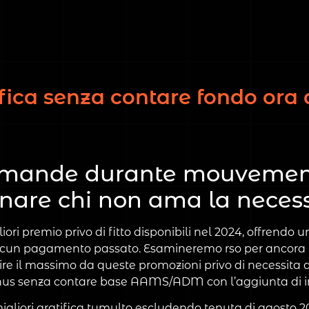
ifica senza contare fondo ora
domande durante mouvements
enare chi non ama la necess
i premio privo di fitto disponibili nel 2024, offrendo 
un pagamento passato. Esamineremo rso per ancora rso
ire il massimo da queste promozioni privo di necessita di
us senza contare base AAMS/ADM con l’aggiunta di int
liori gratifica tumulto escludendo tenuta di agosto 2024