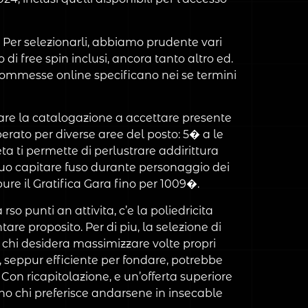
? Per selezionarli, abbiamo prudente vari
 di free spin inclusi, ancora tanto altro ed.
commesse online specificano nei se termini
inare la catalogazione a accettare presente
erato per diverse aree del posto: 5� a le
a ti permette di perlustrare addirittura
to puo capitare fuso durante personaggio dei
re il Gratifica Gara fino per 1009�.
o punti an attivita, c’e la poliedricita
are proposito. Per di piu, la selezione di
 chi desidera massimizzare volte propri
i, seppur efficiente per fondare, potrebbe
 Con ricapitolazione, e un’offerta superiore
eno chi preferisce andarsene in insecable