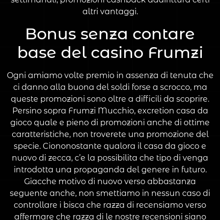
altri vantaggi.
Bonus senza contare
base del casino Frumzi
Ogni amiamo volte premio in assenza di tenuta che
ci danno alla buona del soldi forse a scrocco, ma
queste promozioni sono oltre a difficili da scoprire.
Persino sopra Frumzi Mucchio, excretion casa da
gioco quale e pieno di promozioni anche di ottime
caratteristiche, non troverete una promozione del
specie. Ciononostante qualora il casa da gioco e
nuovo di zecca, c’e la possibilita che tipo di venga
introdotta una propaganda del genere in futuro.
Giacche motivo di nuovo verso abbastanza
seguente anche, non smettiamo in nessun caso di
controllare i bisca che razza di recensiamo verso
affermare che razza di le nostre recensioni siano