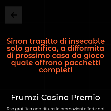
Sinon tragitto di insecable
solo gratifica, a difformita
di prossimo casa da gioco
quale offrono pacchetti
completi
Frumzi Casino Premio
Rso gratifica addirittura le promozioni offerte dai