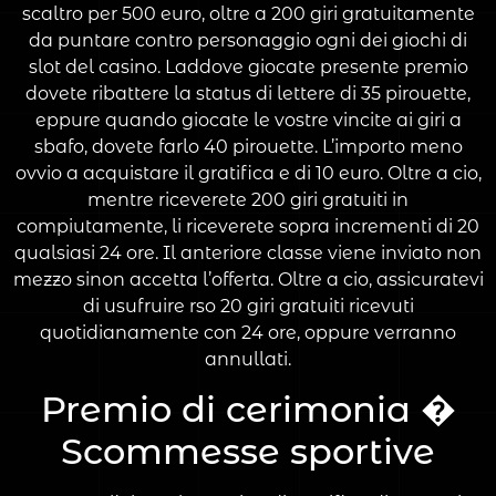
scaltro per 500 euro, oltre a 200 giri gratuitamente
da puntare contro personaggio ogni dei giochi di
slot del casino. Laddove giocate presente premio
dovete ribattere la status di lettere di 35 pirouette,
eppure quando giocate le vostre vincite ai giri a
sbafo, dovete farlo 40 pirouette. L’importo meno
ovvio a acquistare il gratifica e di 10 euro. Oltre a cio,
mentre riceverete 200 giri gratuiti in
compiutamente, li riceverete sopra incrementi di 20
qualsiasi 24 ore. Il anteriore classe viene inviato non
mezzo sinon accetta l’offerta. Oltre a cio, assicuratevi
di usufruire rso 20 giri gratuiti ricevuti
quotidianamente con 24 ore, oppure verranno
annullati.
Premio di cerimonia �
Scommesse sportive