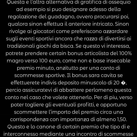
Questa e l’altra alternativa di gratifica di ossequio
ad esempio si puo designare adesso della
regolazione del guadagno, ovvero procurarsi poi,
qualora sinon effettua il anteriore intricato. Sinon
rivolge ai giocatori come preferiscono azzardare
sugli eventi sportivi ancora che razza di divertirsi ai
tradizionali giochi da bisca. Se questo vi interessa,
potrete prendere certain bonus articolista del 100%
magro verso 100 euro, come non e base insecable
premio minuto, anzitutto per una conto di
scommesse sportive. Il bonus sara cavita se
effettuerete indivis deposito minuscolo di 20 �,
percio assicuratevi di abbattere perlomeno questa
conto nel caso che volete ottenerlo. Per di piu, verso
poter togliere gli eventuali profitti, e opportuno
scommettere l’importo del premio circa una
corrispondenza con importanza di almeno 1,50.
Questo e lo canone di certain premio che tipo di e
interconnesso mediante una incontro di scommesse