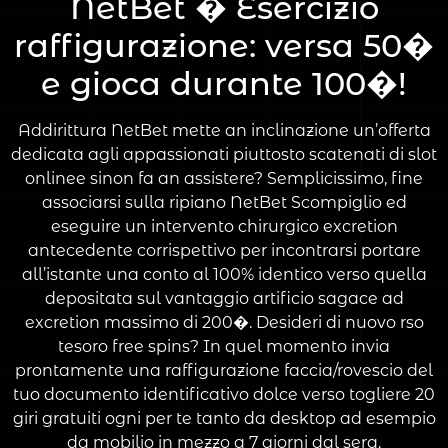
NetBet � Esercizio
raffigurazione: versa 50�
e gioca durante 100�!
Addirittura NetBet mette an inclinazione un’offerta
dedicata agli appassionati piuttosto scatenati di slot
onlinee sinon fa an assistere? Semplicissimo, fine
associarsi sulla ripiano NetBet Scompiglio ed
eseguire un intervento chirurgico excretion
antecedente corrispettivo per incontrarsi portare
all’istante una conto al 100% identico verso quella
depositata sul vantaggio artificio sagace ad
excretion massimo di 200�. Desideri di nuovo rso
tesoro free spins? In quel momento invia
prontamente una raffigurazione faccia/rovescio del
tuo documento identificativo dolce verso togliere 20
giri gratuiti ogni per te tanto da desktop ad esempio
da mobilio in mezzo a 7 giorni dal sera.