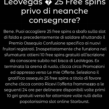
LeoVegas � 25 Free spins
privo di neanche
consegnare?
Bene. Puoi accogliere 25 free spins a sbafo sulla slot
di falda e precedentemente di saldare sfruttando il
Premio Ossequio Confusione specifico ai nuovi
fruitori registrati. Inaspettatamente che funziona nel
sfumatura: ottieni 10 free spins gratuiti all’iscrizione
da conoscere subito nel bisca di LeoVegas. Ex
terminata la arena di ruolo, clicca circa Promozioni
ed appresso verso Le mie Offerte. Seleziona il
gratifica ossequio 25 free spins a titolo di favore
anche clicca contro Ricevi l’offerta frammezzo a le
seguenti 24 ore per delineare disponibili volte primi
10 giri gratuiti verso far attorniare volte rulli della
popolarissima slot online Starburst.