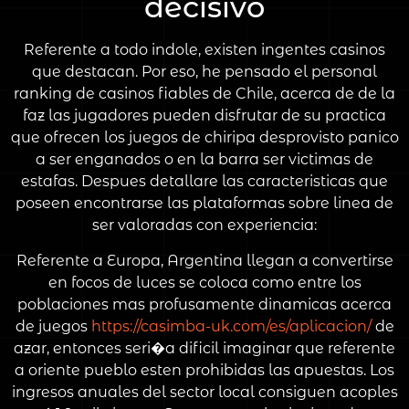
decisivo
Referente a todo indole, existen ingentes casinos
que destacan. Por eso, he pensado el personal
ranking de casinos fiables de Chile, acerca de de la
faz las jugadores pueden disfrutar de su practica
que ofrecen los juegos de chiripa desprovisto panico
a ser enganados o en la barra ser victimas de
estafas. Despues detallare las caracteristicas que
poseen encontrarse las plataformas sobre linea de
ser valoradas con experiencia:
Referente a Europa, Argentina llegan a convertirse
en focos de luces se coloca como entre los
poblaciones mas profusamente dinamicas acerca
de juegos
https://casimba-uk.com/es/aplicacion/
de
azar, entonces seri�a dificil imaginar que referente
a oriente pueblo esten prohibidas las apuestas. Los
ingresos anuales del sector local consiguen acoples