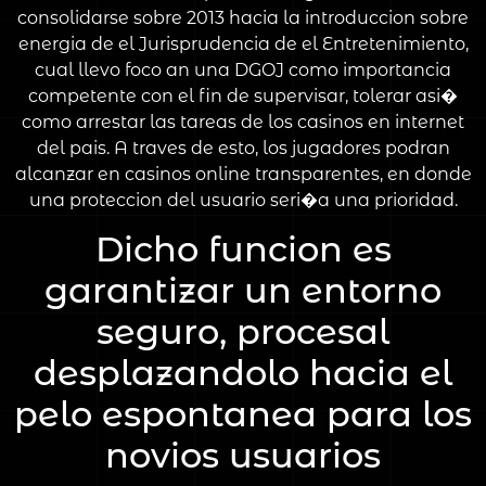
consolidarse sobre 2013 hacia la introduccion sobre
energia de el Jurisprudencia de el Entretenimiento,
cual llevo foco an una DGOJ como importancia
competente con el fin de supervisar, tolerar asi�
como arrestar las tareas de los casinos en internet
del pais. A traves de esto, los jugadores podran
alcanzar en casinos online transparentes, en donde
una proteccion del usuario seri�a una prioridad.
Dicho funcion es
garantizar un entorno
seguro, procesal
desplazandolo hacia el
pelo espontanea para los
novios usuarios