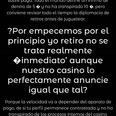
sobre paga. Todo el mundo define un infimo de
dentro de 5 � y no ha transpirado 10 �, pero
conviene revisar todo el tiempo la diplomacia de
retiros antes de juguetear.
?Por empecemos por el
principio yo retiro no se
trata realmente
�inmediato’ aunque
nuestro casino lo
perfectamente anuncie
igual que tal?
Porque la velocidad va a depender del aparato de
pago, de si tu perfil permanece contrastada y no ha
transpirado de los procesos internos del casino.