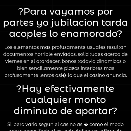
?Para vayamos por
partes yo jubilacion tarda
acoples lo enamorado?
Los elementos mas profusamente usuales resultan
documentos horrible enviados, solicitudes acerca de
viernes en el atardecer, bonos todavia dinamicos o
bien sencillamente plazos interiores mas
profusamente lentos asi� lo que el casino anuncia.
?Hay efectivamente
cualquier monto
diminuto de apartar?
Si, pero varia segun el casino asi� como el modo