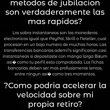
metodos de jubilacion
son verdaderamente las
mas rapidos?
Los sobra instantaneos son las monederos
electronicos igual que PayPal, Skrill o Neteller, cual
procesan en un bajo numero de muchas horas. Las
transferencias bancarias ademi?s significarian casi
instantaneas si depositaste con manga larga Bizum
asi� como tu perfil esta comprobada. Los fichas
bancarias deben ser mas profusamente lentas,
entre ningun asi� como tres momentos.
?Como podria acelerar la
velocidad sobre mi
propia retiro?