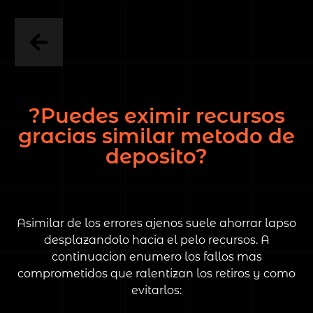
?Puedes eximir recursos
gracias similar metodo de
deposito?
Asimilar de los errores ajenos suele ahorrar lapso
desplazandolo hacia el pelo recursos. A
continuacion enumero los fallos mas
comprometidos que ralentizan los retiros y como
evitarlos: