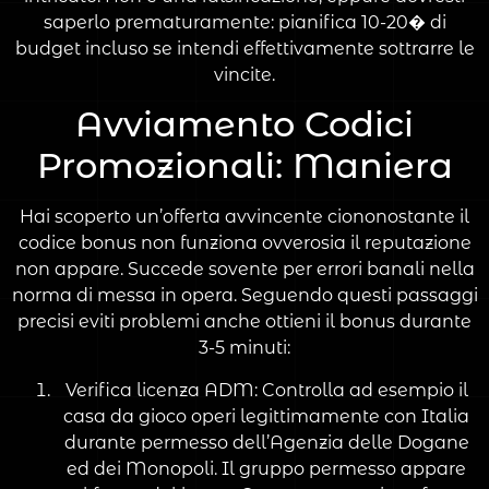
saperlo prematuramente: pianifica 10-20� di
budget incluso se intendi effettivamente sottrarre le
vincite.
Avviamento Codici
Promozionali: Maniera
Hai scoperto un’offerta avvincente ciononostante il
codice bonus non funziona ovverosia il reputazione
non appare. Succede sovente per errori banali nella
norma di messa in opera. Seguendo questi passaggi
precisi eviti problemi anche ottieni il bonus durante
3-5 minuti:
Verifica licenza ADM: Controlla ad esempio il
casa da gioco operi legittimamente con Italia
durante permesso dell’Agenzia delle Dogane
ed dei Monopoli. Il gruppo permesso appare