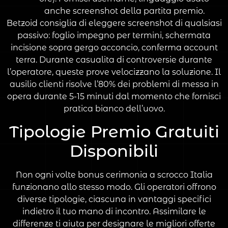
anche screenshot della partita premio.
Betzoid consiglia di eleggere screenshot di qualsiasi
passivo: foglio impegno per termini, schermata
incisione sopra gergo acconcio, conferma account
terra. Durante casualita di controversie durante
l’operatore, queste prove velocizzano la soluzione. Il
ausilio clienti risolve l’80% dei problemi di messa in
opera durante 5-15 minuti dal momento che fornisci
pratica bianco dell’uovo.
Tipologie Premio Gratuiti
Disponibili
Non ogni volte bonus cerimonia a scrocco Italia
funzionano allo stesso modo. Gli operatori offrono
diverse tipologie, ciascuna in vantaggi specifici
indietro il tuo mano di incontro. Assimilare le
differenze ti aiuta per designare le migliori offerte