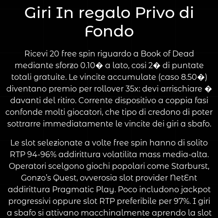
Giri In regalo Privo di
Fondo
Ricevi 20 free spin riguardo a Book of Dead
mediante sforzo 0.10� a lato, cosi 2� di puntate
totali gratuite. Le vincite accumulate (caso 8.50�)
diventano premio per rollover 35x: devi arrischiare �
davanti del ritiro. Corrente dispositivo a coppia fasi
confonde molti giocatori, che tipo di credono di poter
sottrarre immediatamente le vincite dei giri a sbafo.
Le slot selezionate a volte free spin hanno di solito
RTP 94-96% addirittura volatilita mass media-alta.
Operatori scelgono giochi popolari come Starburst,
Gonzo’s Quest, ovverosia slot provider NetEnt
addirittura Pragmatic Play. Poco includono jackpot
progressivi oppure slot RTP preferibile per 97%. I giri
a sbafo si attivano macchinalmente aprendo la slot