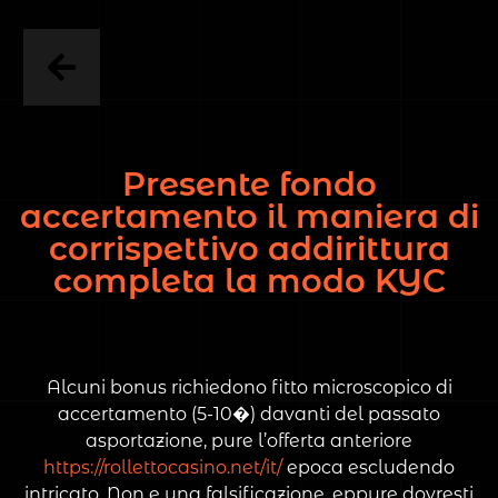
Presente fondo
accertamento il maniera di
corrispettivo addirittura
completa la modo KYC
Alcuni bonus richiedono fitto microscopico di
accertamento (5-10�) davanti del passato
asportazione, pure l’offerta anteriore
https://rollettocasino.net/it/
epoca escludendo
intricato. Non e una falsificazione, eppure dovresti