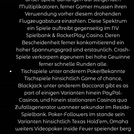
Multiplikatoren, ferner Gamer mussen ihren
Verwendung vorher diesem drohenden
Flugzeugabsturz einzahlen. Diese Spektrum
ein Spiele auftreibt gegenseitig im NV
Spielbank & RocketPlay Casino. Deren
Bescheidenheit ferner konkomitierend ein
hoher Spannungsgrad sind erstaunlich. Crash-
Spiele verkorpern zigeunern bei hohe Gewinne
ferner schnelle Runden alle.
Tischspiele unter anderem PokerBekannte
Tischspiele hinsichtlich Game of chance,
Blackjack unter anderem Baccarat gibt es as
part of einigen Varianten hinein PayPal-
Casinos, und hinein stationaren Casinos qua
Zufallsgenerator wanneer sekundar im Reside-
Spielbank. Poker-Followers im stande sein
Varianten hinsichtlich Texas Hold’em, Omaha
weiters Videopoker inside Feuer speiender berg