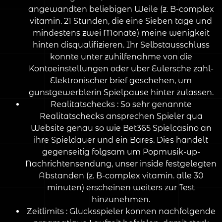
angewandten beliebigen Weile (z. B-complex
vitamin. 21 Stunden, die eine Sieben tage und
mindestens zwei Monate) meine wenigkeit
hinten disqualifizieren. Ihr Selbstausschluss
konnte unter zuhilfenahme von die
Kontoeinstellungen oder uber Eulersche zahl-
Elektronischer brief geschehen, um
gunstgewerblerin Spielpause hinter zulassen.
Realitatschecks : So sehr genannte
Realitatschecks ansprechen Spieler qua
Website genau so wie Bet365 Spielcasino an
ihre Spieldauer und ein Bares. Dies handelt
gegenseitig folgsam um Popmusik-up-
Nachrichtensendung, unser inside festgelegten
Abstanden (z. B-complex vitamin. alle 30
minuten) erscheinen weiters zur Test
hinzunehmen.
Zeitlimits : Glucksspieler konnen nachfolgende