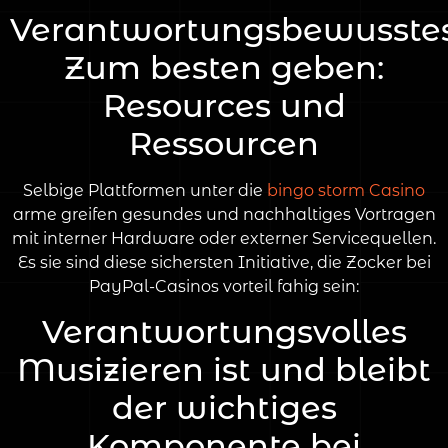
Verantwortungsbewusste
Zum besten geben:
Resources und
Ressourcen
Selbige Plattformen unter die
bingo storm Casino
arme greifen gesundes und nachhaltiges Vortragen
mit interner Hardware oder externer Servicequellen.
Es sie sind diese sichersten Initiative, die Zocker bei
PayPal-Casinos vorteil fahig sein:
Verantwortungsvolles
Musizieren ist und bleibt
der wichtiges
Komponente bei