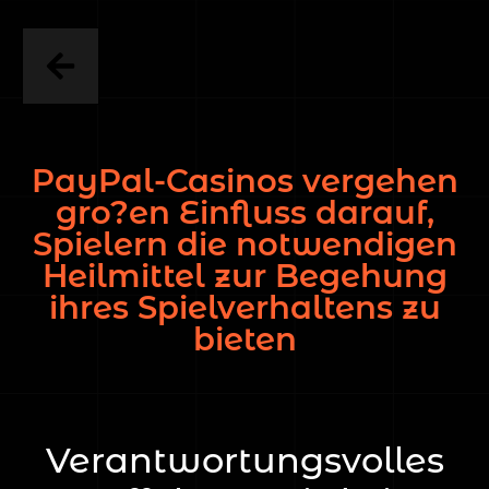
PayPal-Casinos vergehen
gro?en Einfluss darauf,
Spielern die notwendigen
Heilmittel zur Begehung
ihres Spielverhaltens zu
bieten
Verantwortungsvolles