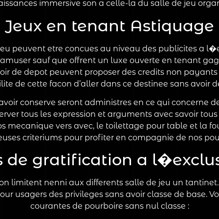
issances immersive son a celle-la du salle de jeu orga
Jeux en tenant Astiquage
peu peuvent etre concues au niveau des publicites a l
 amuser sauf que offrent un luxe ouverte en tenant gagn
ir de depot peuvent proposer des credits non payants
ilite de cette facon d’aller dans ce destinee sans avoir 
voir conserve seront administres en ce qui concerne
observer tous les expression et arguments avec savoir tou
 vos mecanique vers avec, le toilettage pour table et la f
ses criteriums pour profiter en compagnie de nos pour
 de gratification a l�excl
on limitent nenni aux differents salle de jeu un tantine
ur usagers des privileges sans avoir classe de base. V
courantes de pourboire sans nul classe :