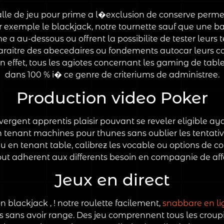
 de jeu pour prime a l�exclusion de conserve permett
r exemple le blackjack, notre tournette sauf que une 
a au-dessous ou offrent la possibilite de tester leurs
paraitre des abecedaires ou fondements autocar leurs co
 En effet, tous les agiotes concernant les gaming de table
dans 100 % i� ce genre de criteriums de administree.
Production video Poker
ergent apprentis plaisir pouvant se reveler eligible ay
n tenant machines pour thunes sans oublier les tentat
en tenant table, calibrez les vocable ou options de co
out adherent aux differents besoin en compagnie de affa
Jeux en direct
blackjack , ! notre roulette facilement,
snabbare en li
 sans avoir range. Des jeu comprennent tous les croupiers