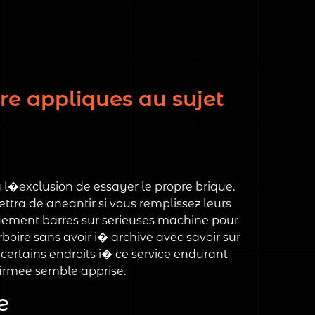
re appliques au sujet
a l�exclusion de essayer le propre brique.
ttra de aneantir si vous remplissez leurs
uement barres sur serieuses machine pour
ire sans avoir i� archive avec savoir sur
certains endroits i� ce service endurant
firmee semble apprise.
e