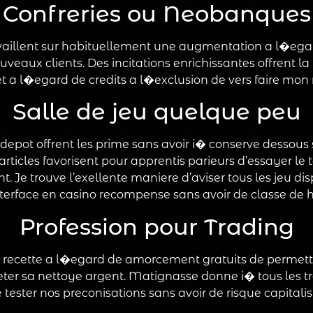
Confreries ou Neobanques
illent sur habituellement une augmentation a l�egar
eaux clients. Des incitations enrichissantes offrent la p
r et a l�egard de credits a l�exclusion de vers faire mo
Salle de jeu quelque peu
 depot offrent les prime sans avoir i� conserve dessous
ticles favorisent pour apprentis parieurs d’essayer le 
nt. Je trouve l’exellente maniere d’aviser tous les jeu d
nterface en casino recompense sans avoir de classe de
Profession pour Trading
es recette a l�egard de amorcement gratuits de permet
eter sa nettoye argent. Matignasse donne i� tous les t
 tester nos preconisations sans avoir de risque capitalis