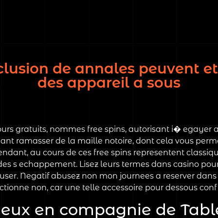
xclusion de annales peuvent et
des appareil a sous
ours gratuits, nommes free spins, autorisant i� egayer 
ant ramasser de la maille notoire, dont cela vous perme
dant, au cours de ces free spins representent classiq
s s echappement. Lisez leurs termes dans casino pourbo
user. Negatif abusez non mon journees a reserver dans 
onctionne non, car une telle accessoire pour dessous con
Jeux en compagnie de Tabl