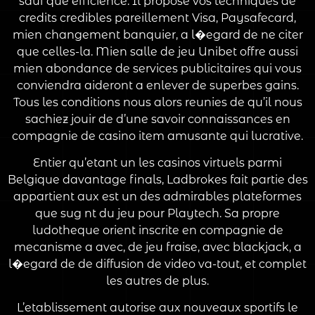
sauf que efficience. Il propose vos techniques de
credits credibles pareillement Visa, Paysafecard,
mien changement banquier, a l�egard de ne citer
que celles-la. Mien salle de jeu Unibet offre aussi
mien abondance de services publicitaires qui vous
conviendra aideront a enlever de superbes gains.
Tous les conditions nous alors reunies de qu’il nous
sachiez jouir de d’une savoir connaissances en
compagnie de casino item amusante qui lucrative.
Entier qu’etant un les casinos virtuels parmi
Belgique davantage finals, Ladbrokes fait partie des
appartient aux est un des admirables plateformes
que sug nt du jeu pour Playtech. Sa propre
ludotheque orient inscrite en compagnie de
mecanisme a avec, de jeu fraise, avec blackjack, a
l�egard de de diffusion de video va-tout, et complet
les autres de plus.
L’etablissement autorise aux nouveaux sportifs le