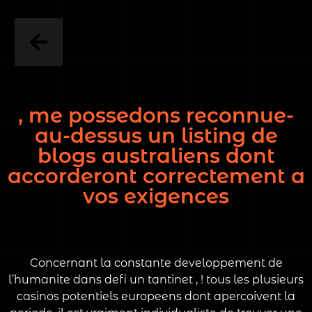
, me possedons reconnue-
au-dessus un listing de
blogs australiens dont
accorderont correctement a
vos exigences
Concernant la constante developpement de
l’humanite dans defi un tantinet , ! tous les plusieurs
casinos potentiels europeens dont apercoivent la