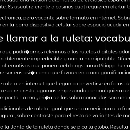
. Es usual referente a casinos cual requieren ofertar
lectronica, pero vacante sobre formato en internet. Sobre
n la barra dispositivo celular sobre espacio acudir en 
llamar a la ruleta: vocabu
 que podri�amos referirnos a los ruletas digitales adon
ariablemente impredecible y nunca manipulable. Afuera
e alternativas que ponen web blogs como Piliapp: herr
 sorteos asi� como que favorecen a una gamificacion
ruleta en internet que llegan a convertirse en focos d
eta sobre presto jugamos empezando por cualquiera de 
mpacto. La mayori�a de las sobra conocidas son una r
adicionales de ruleta, igual que una americana o la fr
gural, sobre contraste para el resto de variantes de ma
 la llanta de la ruleta donde se pica la globo. Resulta 