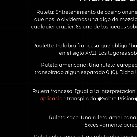
Ruleta: Entretenimiento de casino online
que nos lo olvidemos una algo de mezcla 
cualquier crupier. Es uno de los juegos s
Roulette: Palabra francesa que obliga “ba
en el siglo XVII. Los lugares s
Ruleta americana: Una ruleta europea 
transpirado algun separado 0 (0). Dicha 
Ruleta francesa: Igual a la interpretaci
aplicación
transpirado �Sobre Prision� 
Ruleta saco: Una ruleta americana 
Excesivamente acredi
Ruleta electronica: Una ruleta electronica