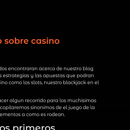
o sobre casino
ados encontraran acerca de nuestro blog
es estrategias y las apuestas que podran
no como los slots, nuestro blackjack en el
cer algun recorrido para los muchisimas
copilaremos sinonimos de el juego de la
lementos a como es rodean.
os primeros