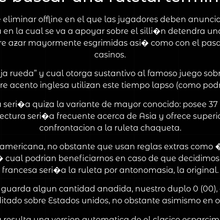
 eliminar offline en el que las jugadores deben anunciar
en la cual se va a apoyar sobre el silli�n detendra un
obre azar mayormente esgrimidas asi� como con el pasa
casinos.
ja rueda” y cual otorga sustantivo al famoso juego so
obre acento inglesa utilizan este tiempo lapso (como po
seri�a quiza la variante de mayor conocido: posee 37 
lectura seri�a frecuente acerca de Asia y ofrece superi
confrontacion a la ruleta chaqueta.
on americana, no obstante que usan reglas extras com
cual podrian beneficiarnos en caso de que decidimos e
francesa seri�a la ruleta por antonomasia, la original.
guarda algun cantidad anadida, nuestro duplo 0 (00),
tado sobre Estados unidos, no obstante asimismo en o
 resulta una version automatica de el clasico esparcimi