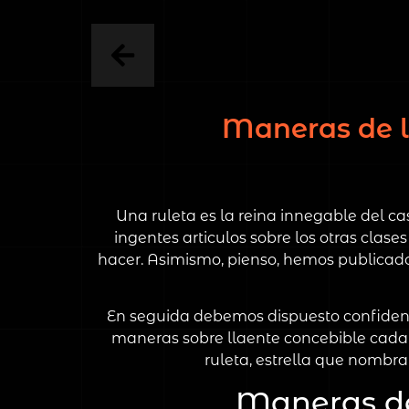
Maneras de ll
Una ruleta es la reina innegable del c
ingentes articulos sobre los otras clas
hacer. Asimismo, pienso, hemos publicado 
En seguida debemos dispuesto confidenc
maneras sobre llaente concebible cada 
ruleta, estrella que nomb
Maneras de