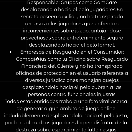
Responsable: Grupos como GamCare
desplazandolo hacia el pelo Jugadores En
secreto poseen auxilio y no ha transpirado
recursos a los jugadores que enfrentan
inconvenientes sobre juego, antojandose
provechosas sobre entretenimiento seguro
desplazandolo hacia el pelo formal.
Empresas de Resguardo en el Consumidor:
Compai�ias como la Oficina sobre Resguardo
Financiera del Cliente y no ha transpirado
oficinas de proteccion en el usuario referente a
diversas jurisdicciones manejan quejas
desplazandolo hacia el pelo cubren a las
personas contra funcionales injustas.
Todas estas entidades trabaja una foto vital acerca
de generar algun ambito de juego online
indudablemente desplazandolo hacia el pelo justo,
por lo cual cual las jugadores logren disfrutar de la
destreza sobre esparcimiento falto riesgos