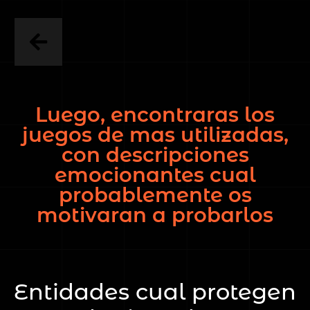
Luego, encontraras los
juegos de mas utilizadas,
con descripciones
emocionantes cual
probablemente os
motivaran a probarlos
Entidades cual protegen