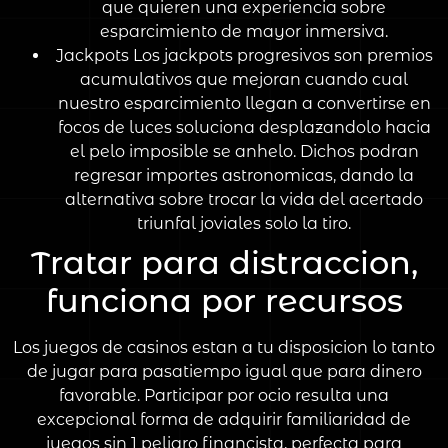
que quieren una experiencia sobre
esparcimiento de mayor inmersiva.
Jackpots Los jackpots progresivos son premios
acumulativos que mejoran cuando cual
nuestro esparcimiento llegan a convertirse en
focos de luces soluciona desplazandolo hacia
el pelo imposible se anhelo. Dichos podran
regresar importes astronomicas, dando la
alternativa sobre trocar la vida del acertado
triunfal joviales solo la tiro.
Tratar para distraccion,
funciona por recursos
Los juegos de casinos estan a tu disposicion lo tanto
de jugar para pasatiempo igual que para dinero
favorable. Participar por ocio resulta una
excepcional forma de adquirir familiaridad de
juegos sin 1 peligro financista, perfecta para