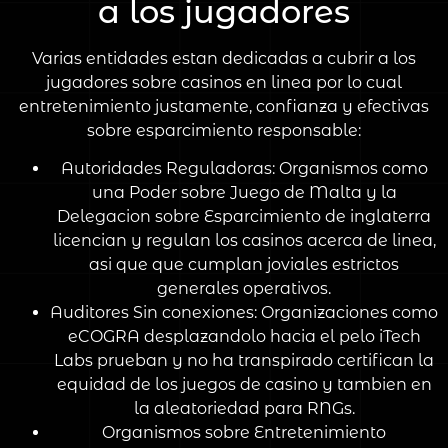
a los jugadores
Varias entidades estan dedicadas a cubrir a los
jugadores sobre casinos en linea por lo cual
entretenimiento justamente, confianza y efectivas
sobre esparcimiento responsable:
Autoridades Reguladoras: Organismos como
una Poder sobre Juego de Malta y la
Delegacion sobre Esparcimiento de inglaterra
licencian y regulan los casinos acerca de linea,
asi que que cumplan joviales estrictos
generales operativos.
Auditores Sin conexiones: Organizaciones como
eCOGRA desplazandolo hacia el pelo iTech
Labs prueban y no ha transpirado certifican la
equidad de los juegos de casino y tambien en
la aleatoriedad para RNGs.
Organismos sobre Entretenimiento