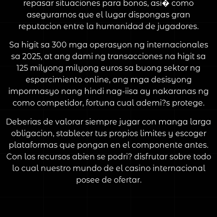
repasar situaciones para bonos, asi� como
asegurarnos que el lugar dispongas gran
reputacion entre la humanidad de jugadores.
Sa higit sa 300 mga operasyon ng internacionales
sa 2025, at ang dami ng transacciones na higit sa
125 milyong milyong euros sa buong sektor ng
esparcimiento online, ang mga desisyong
impormasyo nang hindi nag-iisa ay nakaranas ng
como competidor, fortuna cual ademi?s protege.
Deberias de valorar siempre jugar con manga larga
obligacion, stablecer tus propios limites y escoger
plataformas que pongan en el componente antes.
Con los recursos abien se podri? disfrutar sobre todo
lo cual nuestro mundo de el casino internacional
posee de ofertar.