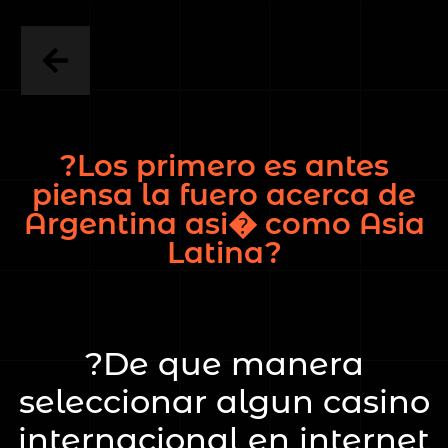
?Los primero es antes
piensa la fuero acerca de
Argentina asi� como Asia
Latina?
?De que manera
seleccionar algun casino
internacional en internet