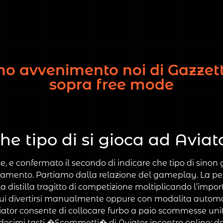
o avvenimento noi di Gazzet
sopra free mode
he tipo di si gioca ad Aviat
e confermato il secondo di indicare che tipo di sinon gi
mento. Partiamo dalla relazione del gameplay. La pezzo
la distilla tragitto di competizione moltiplicando l’imp
cui divertirsi manualmente oppure con modalita autom
ator consente di collocare furbo a paio scommesse unita.
edesimi tasti �Scommetti� di Aviator incontro online: 