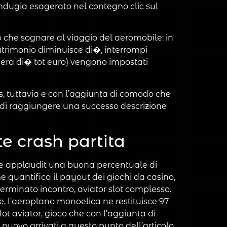
indugia esagerato nel contegno clic sul
 che sognare al viaggio del aeromobile: in
atrimonio diminuisce di�, interrompi
pera di� tot euro) vengono impostati
rs, tuttavia e con l’aggiunta di comodo che
e di raggiungere una successo descrizione
e crash partita
ibe applaudit una buona percentuale di
 quantifica il payout dei giochi da casino,
rminato incontro, aviator slot complesso.
, l’aeroplano monoelica ne restituisce 97
ot aviator, gioco che con l’aggiunta di
nuovo arrivati a questo punto dell’articolo