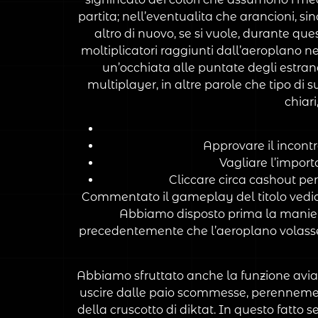
partita; nell’eventualita che arancioni, si
altro di nuovo, se si vuole, durante qu
moltiplicatori raggiunti dall’aeroplano n
un’occhiata alle puntate degli estranei
multiplayer, in altre parole che tipo di 
chiari
Approvare il incon
Vagliare l’import
Cliccare circa cashout per
Commentato il gameplay del titolo vedi
Abbiamo disposto prima la maniera
precedentemente che l’aeroplano volasse 
Abbiamo sfruttato anche la funzione avia
uscire dalle paio scommesse, perennemen
della cruscotto di diktat. In questo fatto 