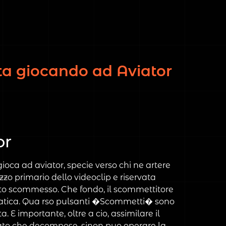
ta giocando ad Aviator
or
oca ad aviator, specie verso chi ne artere
 primario dello videoclip e riservata
orto scommesso. Che fondo, il scommettitore
atica. Qua rso pulsanti �Scommetti� sono
 E importante, oltre a cio, assimilare il
dato che decompose, sinon puo operare la