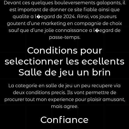
Devant ces quelques bouleversements galopants, il
est important de donner ce site fiable ainsi que
qualite a l�egard de 2024. Ainsi, vos joueurs
goutent d’une marketing en compagnie de choix
sauf que d’une jolie connaissance a l�egard de
passe-temps.
Conditions pour
selectionner les ecellents
Salle de jeu un brin
La categorie en salle de jeu un peu recupere via
deux conditions precis. Ils vont permettre de
procurer tout mon experience pour plaisir amusant,
mais agree.
Confiance