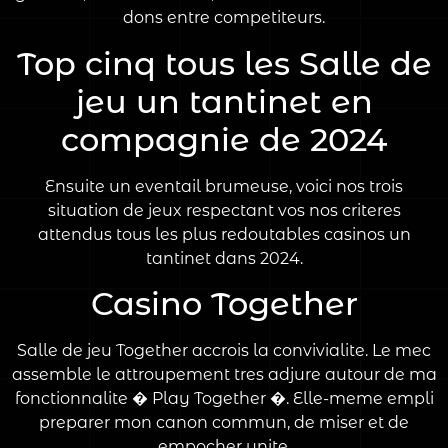
dons entre competiteurs.
Top cinq tous les Salle de
jeu un tantinet en
compagnie de 2024
Ensuite un eventail brumeuse, voici nos trois
situation de jeux respectant vos nos criteres
attendus tous les plus redoutables casinos un
tantinet dans 2024.
Casino Together
Salle de jeu Together accrois la convivialite. Le mec
assemble le attroupement tres adjure autour de ma
fonctionnalite � Play Together �. Elle-meme empli
preparer mon canon commun, de miser et de
empocher unite.