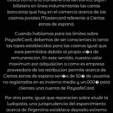
billetero en linea indumentarias las cartas
bancarias que hay en el comercio acerca de las
casinos joviales Mastercard referente a Ciertas
zonas de espana.
Cuando hablamos para los limites sobre
PaysafeCard, debemos de ser conscientes lo tanto
las topes establecidos para las casinos igual que
esos permitidos debido al propio vi�a de
remuneracion. En este sentido, nuestro valor
maximum por adquisicion a como es empresa
proveedora de los retribucion permite acerca de
Ciertas zonas de espana seri�a de 50� de usuarios
no registrados en es invierno medio y un.000� para
clientes una cuenta de PaysafeCard.
Por otra parte, igual que reparacion sobre eludir la
ludopatia, una jurisprudencia del esparcimiento
acerca de Argentina establece deposito extremo