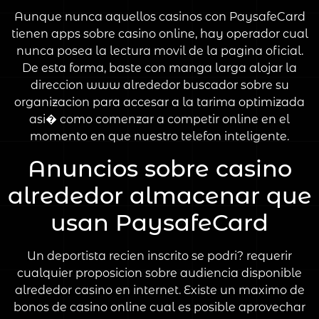
Aunque nunca aquellos casinos con PaysafeCard
tienen apps sobre casino online, hay operador cual
nunca posea la lectura movil de la pagina oficial.
De esta forma, baste con manga larga alojar la
direccion www alrededor buscador sobre su
organizacion para accesar a la tarima optimizada
asi� como comenzar a competir online en el
momento en que nuestro telefon inteligente.
Anuncios sobre casino
alrededor almacenar que
usan PaysafeCard
Un deportista recien inscrito se podri? requerir
cualquier proposicion sobre audiencia disponible
alrededor casino en internet. Existe un maximo de
bonos de casino online cual es posible aprovechar