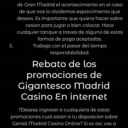
de Gran Madrid el acontecimiento en el caso
de que nos lo olvidemos esparcimiento que
desees. Es importante que quiera hacer sobre
cesion para jugar o bien colocar. Hace
cualquier tanque a traves de alguno de estas
formas de paga aceptadas.
Trabaja con el pasar del tiempo
respondabilidad.
Rebato de los
promociones de
Gigantesco Madrid
Casino En internet
?Deseas ingresar a cualquiera de estas
promociones cual estan a tu disposicion sobre
Genial Madrid Casino Online? Si es asi, vas a