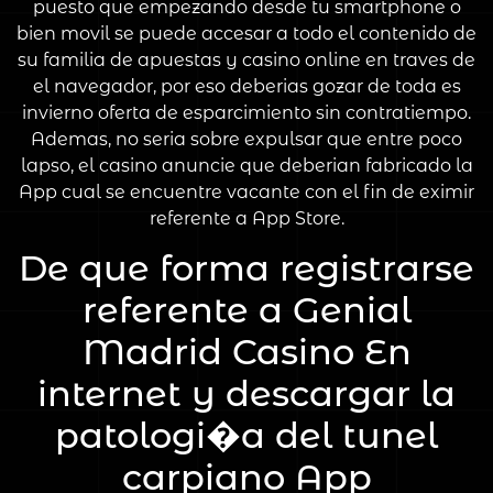
puesto que empezando desde tu smartphone o
bien movil se puede accesar a todo el contenido de
su familia de apuestas y casino online en traves de
el navegador, por eso deberias gozar de toda es
invierno oferta de esparcimiento sin contratiempo.
Ademas, no seria sobre expulsar que entre poco
lapso, el casino anuncie que deberian fabricado la
App cual se encuentre vacante con el fin de eximir
referente a App Store.
De que forma registrarse
referente a Genial
Madrid Casino En
internet y descargar la
patologi�a del tunel
carpiano App