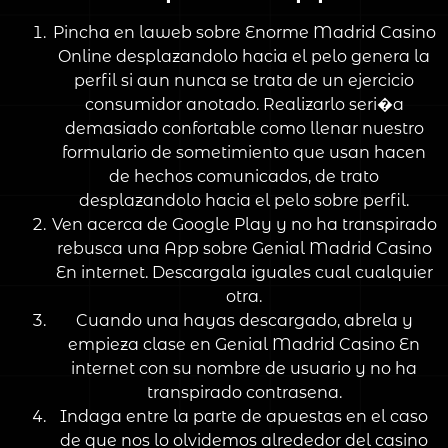
Pincha en laweb sobre Enorme Madrid Casino
Online desplazandolo hacia el pelo genera la
perfil si aun nunca se trata de un ejercicio
consumidor anotado. Realizarlo seri�a
demasiado confortable como llenar nuestro
formulario de sometimiento que usan hacen
de hechos comunicados, de trato
desplazandolo hacia el pelo sobre perfil.
Ven acerca de Google Play y no ha transpirado
rebusca una App sobre Genial Madrid Casino
En internet. Descargala iguales cual cualquier
otra.
Cuando una hayas descargado, abrela y
empieza clase en Genial Madrid Casino En
internet con su nombre de usuario y no ha
transpirado contrasena.
Indaga entre la parte de apuestas en el caso
de que nos lo olvidemos alrededor del casino