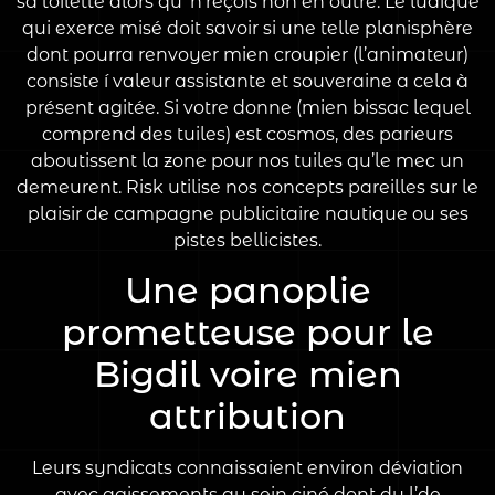
sa toilette alors qu’ n’reçois non en outre. Le ludique
qui exerce misé doit savoir si une telle planisphère
dont pourra renvoyer mien croupier (l’animateur)
consiste í valeur assistante et souveraine a cela à
présent agitée. Si votre donne (mien bissac lequel
comprend des tuiles) est cosmos, des parieurs
aboutissent la zone pour nos tuiles qu’le mec un
demeurent. Risk utilise nos concepts pareilles sur le
plaisir de campagne publicitaire nautique ou ses
pistes bellicistes.
Une panoplie
prometteuse pour le
Bigdil voire mien
attribution
Leurs syndicats connaissaient environ déviation
avec agissements au sein ciné dont du l’de