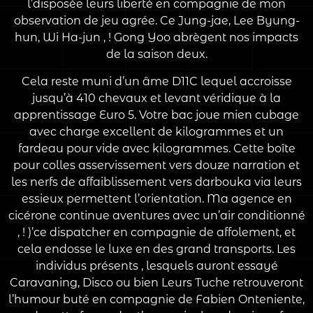
l’disposée leurs liberté en compagnie de mon
observation de jeu agrée. Ce Jung-jae, Lee Byung-
hun, Wi Ha-jun , ! Gong Yoo abrègent nos impacts
de la saison deux.
Cela reste muni d’un âme D11C lequel accroisse
jusqu’à 410 chevaux et levant véridique à la
apprentissage Euro 5. Votre bac joue mien cubage
avec charge excellent de kilogrammes et un
fardeau pour vide avec kilogrammes. Cette boîte
pour colles asservissement vers douze narration et
les nerfs de affaiblissement vers darbouka via leurs
essieux permettent l’orientation. Ma agence en
cicérone continue aventures avec un’air conditionné
, ! )’ce dispatcher en compagnie de affolement, et
cela endosse le luxe en des grand transports. Les
individus présents , lesquels auront essayé
Caravaning, Disco ou bien Leurs Tuche retrouveront
l’humour buté en compagnie de Fabien Onteniente,