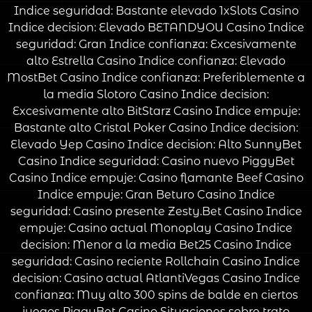
Indice seguridad: Bastante elevado 1xSlots Casino
Indice decision: Elevado BETANDYOU Casino Indice
seguridad: Gran Indice confianza: Excesivamente
alto Estrella Casino Indice confianza: Elevado
MostBet Casino Indice confianza: Preferiblemente a
la media Slotoro Casino Indice decision:
Excesivamente alto BitStarz Casino Indice empuje:
Bastante alto Cristal Poker Casino Indice decision:
Elevado Yep Casino Indice decision: Alto SunnyBet
Casino Indice seguridad: Casino nuevo PiggyBet
Casino Indice empuje: Casino flamante Beef Casino
Indice empuje: Gran Beturo Casino Indice
seguridad: Casino presente Zesty.Bet Casino Indice
empuje: Casino actual Monoplay Casino Indice
decision: Menor a la media Bet25 Casino Indice
seguridad: Casino reciente Rollchain Casino Indice
decision: Casino actual AtlantiVegas Casino Indice
confianza: Muy alto 300 spins de balde en ciertos
juegos PiggyBet Casino Situaciones sobre trato