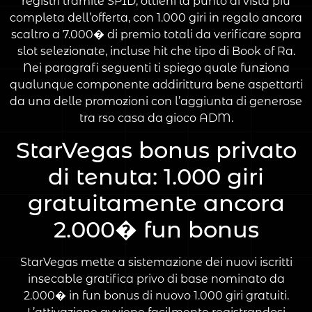
registri tramite SPID, ottieni la punto di vista piu
completa dell’offerta, con 1.000 giri in regalo ancora
scaltro a 7.000� di premio totali da verificare sopra
slot selezionate, incluse hit che tipo di Book of Ra.
Nei paragrafi seguenti ti spiego quale funziona
qualunque componente addirittura bene aspettarti
da una delle promozioni con l’aggiunta di generose
tra rso casa da gioco ADM.
StarVegas bonus privato
di tenuta: 1.000 giri
gratuitamente ancora
2.000� fun bonus
StarVegas mette a sistemazione dei nuovi iscritti
insecable gratifica privo di base nominato da
2.000� in fun bonus di nuovo 1.000 giri gratuiti.