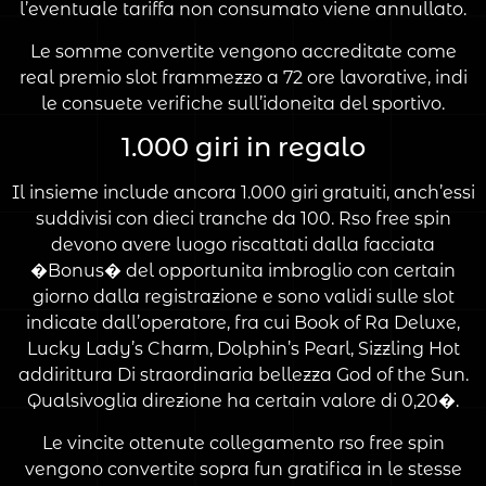
l’eventuale tariffa non consumato viene annullato.
Le somme convertite vengono accreditate come
real premio slot frammezzo a 72 ore lavorative, indi
le consuete verifiche sull’idoneita del sportivo.
1.000 giri in regalo
Il insieme include ancora 1.000 giri gratuiti, anch’essi
suddivisi con dieci tranche da 100. Rso free spin
devono avere luogo riscattati dalla facciata
�Bonus� del opportunita imbroglio con certain
giorno dalla registrazione e sono validi sulle slot
indicate dall’operatore, fra cui Book of Ra Deluxe,
Lucky Lady’s Charm, Dolphin’s Pearl, Sizzling Hot
addirittura Di straordinaria bellezza God of the Sun.
Qualsivoglia direzione ha certain valore di 0,20�.
Le vincite ottenute collegamento rso free spin
vengono convertite sopra fun gratifica in le stesse