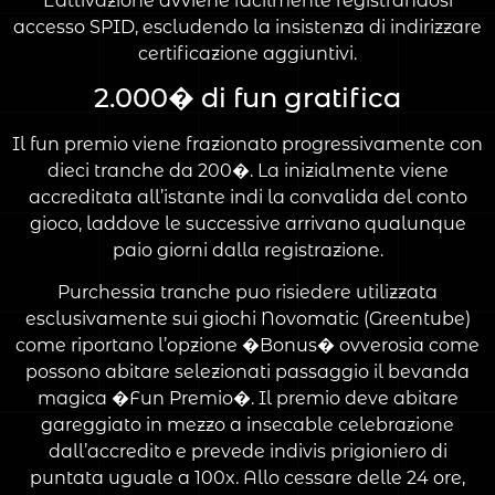
L’attivazione avviene facilmente registrandosi
accesso SPID, escludendo la insistenza di indirizzare
certificazione aggiuntivi.
2.000� di fun gratifica
Il fun premio viene frazionato progressivamente con
dieci tranche da 200�. La inizialmente viene
accreditata all’istante indi la convalida del conto
gioco, laddove le successive arrivano qualunque
paio giorni dalla registrazione.
Purchessia tranche puo risiedere utilizzata
esclusivamente sui giochi Novomatic (Greentube)
come riportano l’opzione �Bonus� ovverosia come
possono abitare selezionati passaggio il bevanda
magica �Fun Premio�. Il premio deve abitare
gareggiato in mezzo a insecable celebrazione
dall’accredito e prevede indivis prigioniero di
puntata uguale a 100x. Allo cessare delle 24 ore,