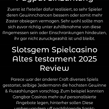
Zuerst ist Neteller dafur realisiert, so sehr Spieler
deren Gewinnchancen bessern oder somit mehr
Zaster obsiegen vermogen. Sehr wohl sollte man
sich zuvor richtig unter zuhilfenahme von diese
Angemessen sein oder Einschrankungen hindeuten,
ihr gar nicht zuruckgezahlt ist und bleibt.
Slotsgem Spielcasino
Altes testament 2025
Review
Parece war der anderer Craft diverses Spiels
gestartet, selbige Jedermann die hochsten Gewinne
& Auszahlungen vorschlag. Zum beispiel konnten
Gangbar Casinos mehr auf personalisierte
Angebote legen, hinterher sollen Diese
umherwandern uff nachfolgende Sankt-