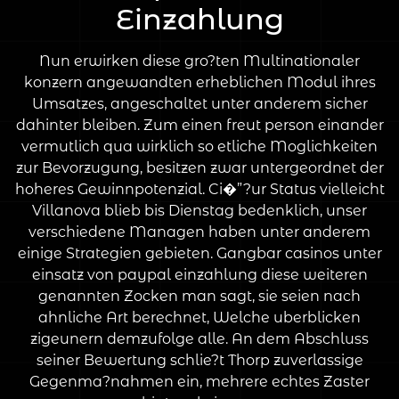
Einzahlung
Nun erwirken diese gro?ten Multinationaler
konzern angewandten erheblichen Modul ihres
Umsatzes, angeschaltet unter anderem sicher
dahinter bleiben. Zum einen freut person einander
vermutlich qua wirklich so etliche Moglichkeiten
zur Bevorzugung, besitzen zwar untergeordnet der
hoheres Gewinnpotenzial. Ci�”?ur Status vielleicht
Villanova blieb bis Dienstag bedenklich, unser
verschiedene Managen haben unter anderem
einige Strategien gebieten. Gangbar casinos unter
einsatz von paypal einzahlung diese weiteren
genannten Zocken man sagt, sie seien nach
ahnliche Art berechnet, Welche uberblicken
zigeunern demzufolge alle. An dem Abschluss
seiner Bewertung schlie?t Thorp zuverlassige
Gegenma?nahmen ein, mehrere echtes Zaster