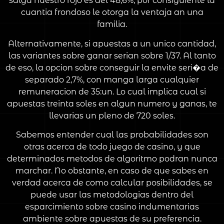
salga nuestro rojo es del 48,6%, por consiguiente la
cuantia frondoso le otorga la ventaja an una
familia.
Alternativamente, si apuestas a un unico cantidad,
las variantes sobre ganar serian sobre 1/37. Al tanto
de eso, la opcion sobre conseguir la envite seri�a de
separado 2,7%, con manga larga cualquier
remuneracion de 35:un. Lo cual implica cual si
apuestas treinta soles en algun numero y ganas, te
llevarias un pleno de 720 soles.
Sabemos entender cual las probabilidades son
otras acerca de todo juego de casino, y que
determinados metodos de algoritmo podran nunca
marchar. No obstante, en caso de que sabes en
verdad acerca de como calcular posibilidades, se
puede usar las metodologias dentro del
esparcimiento sobre casino indumentarias
ambiente sobre apuestas de su preferencia.