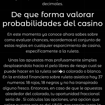
decimales.
De que forma valorar
probabilidades del casino
En este momento ya conoce ahora sabes sobre
como evaluar chances, recordemos el conjunto de
estas reglas en cualquier esparcimiento de casino,
especificamente a la ruleta.
Unas las apuestas mas profusamente simples
desplazandolo hacia el pelo libres de riesgo cual se
puede hacer en la ruleta seri�a colorado o blanco.
En la entidad financiera sobre ruleta asiatica hay 37
numeros: 18 rojos, 18 negros y no ha transpirado
alguno fresco. Entonces, en caso de que le apuestas
alrededor del colorado, tu oportunidad fraccional
seria de . Si calculas las opciones, una opcion que