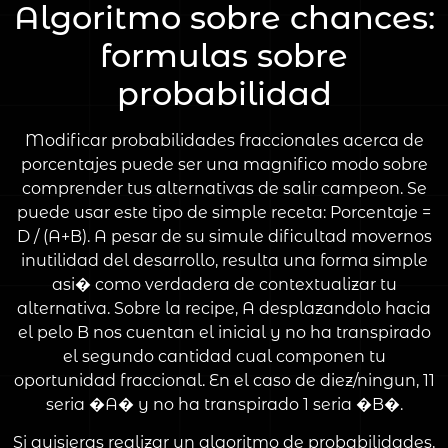
Algoritmo sobre chances:
formulas sobre
probabilidad
Modificar probabilidades fraccionales acerca de
porcentajes puede ser una magnifico modo sobre
comprender tus alternativas de salir campeon. Se
puede usar este tipo de simple receta: Porcentaje =
D / (A+B). A pesar de su simule dificultad movernos
inutilidad del desarrollo, resulta una forma simple
asi� como verdadera de contextualizar tu
alternativa. Sobre la recipe, A desplazandolo hacia
el pelo B nos cuentan el inicial y no ha transpirado
el segundo cantidad cual componen tu
oportunidad fraccional. En el caso de diez/ningun, 11
seria �A� y no ha transpirado 1 seria �B�.
Si quisieras realizar un algoritmo de probabilidades,