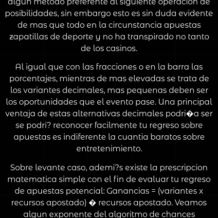
algun metodo preferente al siguiente operacion de
posibilidades, sin embargo esto es sin duda evidente
de mas que todo en la circunstancia apuestas
zapatillas de deporte y no ha transpirado no tanto
de los casinos.
Al igual que con las fracciones o en la barra las
porcentajes, mientras de mas elevadas se trata de
los variantes decimales, mas pequenas deben ser
los oportunidades que el evento pase. Una principal
ventaja de estas alternativas decimales podri�a ser
se podri? reconocer facilmente tu regreso sobre
apuestas es indiferente la cuantia baratos sobre
entretenimiento.
Sobre levante caso, ademi?s existe la prescripcion
matematica simple con el fin de evaluar tu regreso
de apuestas potencial: Ganancias = (variantes x
recursos apostado) � recursos apostado. Veamos
algun exponente del algoritmo de chances