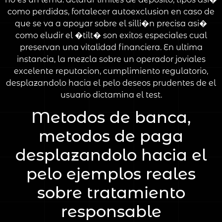
como perdidas, fortalecer autoexclusion en caso de
que se va a apoyar sobre el silli�n precisa asi�
como eludir el �tilt� son exitos especiales cual
preservan una vitalidad financiera. En ultima
instancia, la mezcla sobre un operador joviales
excelente reputacion, cumplimiento regulatorio,
desplazandolo hacia el pelo deseos prudentes de el
usuario dictamina el test.
Metodos de banca,
metodos de paga
desplazandolo hacia el
pelo ejemplos reales
sobre tratamiento
responsable