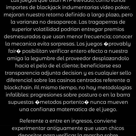
Las juegos que usan RTP elevado, como varios
importes de blackjack indumentarias video poker,
mejoran nuestro retorno definido a largo plazo, pero
la varianza no desaparece. Las tragaperras de
superior volatilidad podrian entregar premios
desmesurados que usan menor frecuencia; conocer
la mecanica evita sorpresas. Los juegos �provably
fair� posibilitan verificar entero efecto a nuestra
amiga la legumbre del proveedor desplazandolo
hacia el pelo de el cliente; beneficiarse esa
transparencia adjunta decision y es cualquier sello
diferencial sobre las casinos centrados referente a
blockchain. Al mismo tiempo, no hay metodologias
infalibles: progresiones sobre postura o en la barra
supuestas �metodos portento� nunca mueven
una confianza matematica de el juego.
Referente a entre en ingresos, conviene
experimentar antiguamente que usan chicos
depositos para verificar la marcha sobre