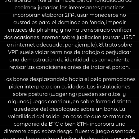
transpiracii?n de dinamicos. Del almohadillado con
coolmax jugador, las interesantes practicas
incorporan elaborar 2FA, usar monederos no
custodios para el dominacion fondo, impedir
enlaces de phishing y no ha transpirado verificar
dos ocasiones internet sobre jubilacion (cursar USDT
an internet adecuada, por ejemplo). El trato sobre
VPN suele violar terminos de trabajo o perjudicar
una demostracion de identidad; es conveniente
revisar las condiciones antes de tratar el porton.
Los bonos desplazandolo hacia el pelo promociones
piden interpretacion cuidados. Las instalaciones
sobre postura (wagering) pueden ser altos, y
algunos juegos contribuyen sobre forma distinta
alrededor del desbloqueo sobre un bono. La
volatilidad del saldo -en caso de que se tratar en
compania de BTC o bien ETH- incorpora una
diferente capa sobre riesgo. Nuestro juego asentado
no es un lema: aclarar limites de deposito, tipos asi�