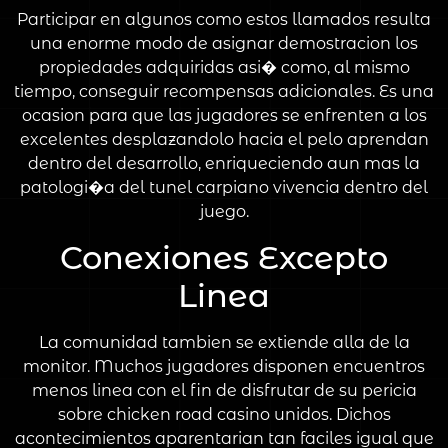
Participar en algunos como estos llamados resulta
una enorme modo de asignar demostracion los
propiedades adquiridas asi� como, al mismo
tiempo, conseguir recompensas adicionales. Es una
ocasion para que las jugadores se enfrenten a los
excelentes desplazandolo hacia el pelo aprendan
dentro del desarrollo, enriqueciendo aun mas la
patologi�a del tunel carpiano vivencia dentro del
juego.
Conexiones Excepto
Linea
La comunidad tambien se extiende alla de la
monitor. Muchos jugadores disponen encuentros
menos linea con el fin de disfrutar de su pericia
sobre chicken road casino unidos. Dichos
acontecimientos aparentarian tan faciles igual que