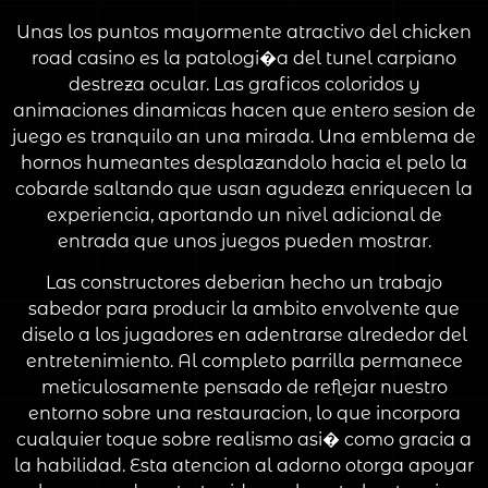
Unas los puntos mayormente atractivo del chicken
road casino es la patologi�a del tunel carpiano
destreza ocular. Las graficos coloridos y
animaciones dinamicas hacen que entero sesion de
juego es tranquilo an una mirada. Una emblema de
hornos humeantes desplazandolo hacia el pelo la
cobarde saltando que usan agudeza enriquecen la
experiencia, aportando un nivel adicional de
entrada que unos juegos pueden mostrar.
Las constructores deberian hecho un trabajo
sabedor para producir la ambito envolvente que
diselo a los jugadores en adentrarse alrededor del
entretenimiento. Al completo parrilla permanece
meticulosamente pensado de reflejar nuestro
entorno sobre una restauracion, lo que incorpora
cualquier toque sobre realismo asi� como gracia a
la habilidad. Esta atencion al adorno otorga apoyar