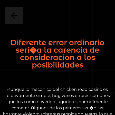
Diferente error ordinario
seri�a la carencia de
consideracion a los
posibilidades
Aunque la mecanica del chicken road casino es
relativamente simple, hay varios errores comunes
que las como novedad jugadores normalmente
cometer. Algunos de los primeros seri�a ser
bastante violento sobre sus propias apuestas, lo que