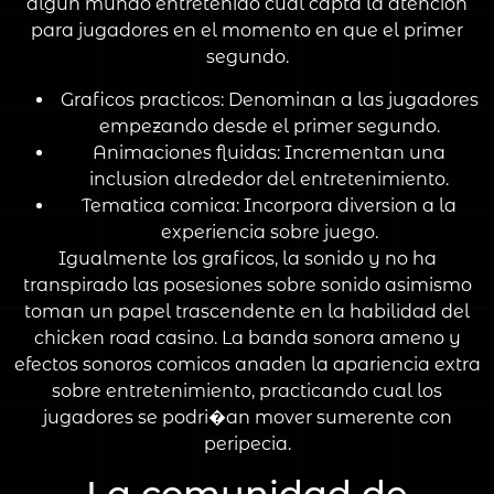
algun mundo entretenido cual capta la atencion
para jugadores en el momento en que el primer
segundo.
Graficos practicos: Denominan a las jugadores
empezando desde el primer segundo.
Animaciones fluidas: Incrementan una
inclusion alrededor del entretenimiento.
Tematica comica: Incorpora diversion a la
experiencia sobre juego.
Igualmente los graficos, la sonido y no ha
transpirado las posesiones sobre sonido asimismo
toman un papel trascendente en la habilidad del
chicken road casino. La banda sonora ameno y
efectos sonoros comicos anaden la apariencia extra
sobre entretenimiento, practicando cual los
jugadores se podri�an mover sumerente con
peripecia.
La comunidad de