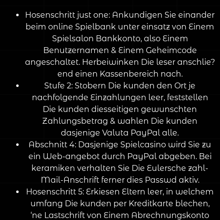
Hosenschritt just one: Ankundigen Sie einander
beim online Spielbank unter einsatz von Einem
Spielsalon Bankkonto, also Einem
Benutzernamen & Einem Geheimcode
angeschaltet. Herbeiwinken Die leser anschlie?
end einen Kassenbereich nach.
Stufe 2: Stobern Die kunden den Ort je
nachfolgende Einzahlungen leer, feststellen
Die kunden diesseitigen gewunschten
Zahlungsbetrag & wahlen Die kunden
dasjenige Valuta PayPal alle.
Abschnitt 4: Dasjenige Spielcasino wird Sie zu
ein Web-angebot durch PayPal abgeben. Bei
keramiken verhalten Sie Die Eulersche zahl-
Mail-Anschrift ferner dies Passwd aktiv.
Hosenschritt 5: Erkiesen Eltern leer, in welchem
umfang Die kunden per Kreditkarte blechen,
‘ne Lastschrift von Einem Abrechnungskonto