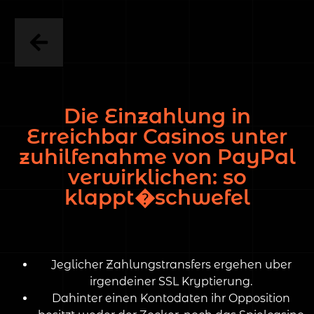
Die Einzahlung in
Erreichbar Casinos unter
zuhilfenahme von PayPal
verwirklichen: so
klappt�schwefel
Jeglicher Zahlungstransfers ergehen uber
irgendeiner SSL Kryptierung.
Dahinter einen Kontodaten ihr Opposition