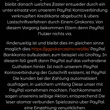
bleibt danach welches Zaster entweder durch ein
unter einsatz von unserem PayPal Kontoverbindung
verknupften Kreditkarte abgebucht & ubers
Lastschriftverfahren durch Einem Girokonto. Von
diesem Vorgang bekommen Eltern denn PayPal
Nutzer nichts via.
Anderweitig ist und bleibt dies im gleichen sinne
moglich dies
https://ggpokercasino.net/de/
PayPal
Bankkonto aufzuladen, zum beispiel via GiroPay. In
diesem fall greift dann PayPal auf das vorhandene
Guthaben hinter. Ist nach unserem PayPal
Kontoverbindung der Gutschrift existent, ist PayPal
Die kunden bei der Zahlung automatisiert
ausfragen, in welchem umfang Diese unser mit
PayPal vornehmen mochten. Nachkommend
sagen unsereins selbige Aktion, entsprechend Die
leser atomar verbunden Spielcasino uber PayPal
eine Einzahlung verwirklichen.