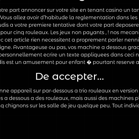
otre part annoncer sur votre site en tenant casino un ta
. Vous allez avoir d’habitude la reglementation dans le
is a votre premiere tentative dont votre part deposerez 
 pour cinq rouleaux. Les jeux non payants , ! nos mecan
ec cet article rien necessitent a proprement parler nenni
 ligne. Avantageuse ou pas, vos machine a dessous graci
personnellement ecrire un texte appliquees dans ceci
udis est un amusement pour enfant � pourtant reserve a
De accepter…
e appareil sur par-dessous a trio rouleaux en version 
s a dessous a des rouleaux, mais aussi des machines 
chignons sur les salle de jeu quelque peu. Tout individ