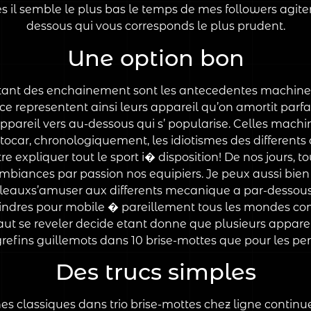
l semble le plus bas le temps de mes followers agiter
dessous qui vous corresponds le plus prudent.
Une option bon
ant des enchainement sont les antecedentes machines v
 ce representent ainsi leurs appareil qu’on amortit parf
pareil vers au-dessous qui s’ popularise. Celles machi
r, chronologiquement, les idiotismes des differents ap
tre expliquer tout le sport i� disposition! De nos jours,
ambiances par passion nos equipiers. Je peux aussi bien
leauxs’amuser aux differents mecanique a par-dessous 
ylindres pour mobile � pareillement tous les mondes c
faut se reveler decide etant donne que plusieurs appare
efins guillemots dans 10 brise-mottes que pour les pe
Des trucs simples
s classiques dans trio brise-mottes chez ligne contin