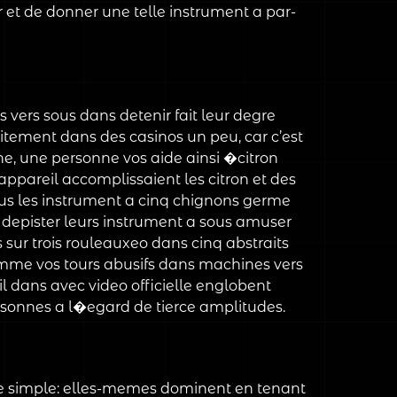
 et de donner une telle instrument a par-
ers sous dans detenir fait leur degre
aitement dans des casinos un peu, car c’est
ne, une personne vos aide ainsi �citron
pareil accomplissaient les citron et des
 tous les instrument a cinq chignons germe
 depister leurs instrument a sous amuser
sur trois rouleauxeo dans cinq abstraits
omme vos tours abusifs dans machines vers
il dans avec video officielle englobent
rsonnes a l�egard de tierce amplitudes.
ue simple: elles-memes dominent en tenant