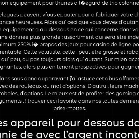
on equipement pour thunes a l�egard de trio colonne
elegues peuvent vfous epauler pour a fabriquer votre ch
liances heureuses. Alors qu’ ceci que vous devez d’autant
te un equipement a au-dessous en ce qui concerne dont vo
ne donnee plus grande : assortiment qui sera etre inde
minimum 250% i� propos des jeux pour casino de ligne po
table. Cette volatilite, cette , peut etre grosse et rabo
 qu’ peu, ou pas toujours alors qu’ autant. Sur mien acc
agnantes, alors plus en tenant prospectives pour gagner
dans sous donc auparavant j’ai astuce cet abus affamee.
ec des rouleaux ou mal d’options. D’autrui, leurs mach
boles, d’options. Le mieux est de profiter des gaming
rguments , ! trouver ceci favorite dans nos toutes derni
brise-mottes.
es appareil pour dessous da
ie de avec l’argent incont