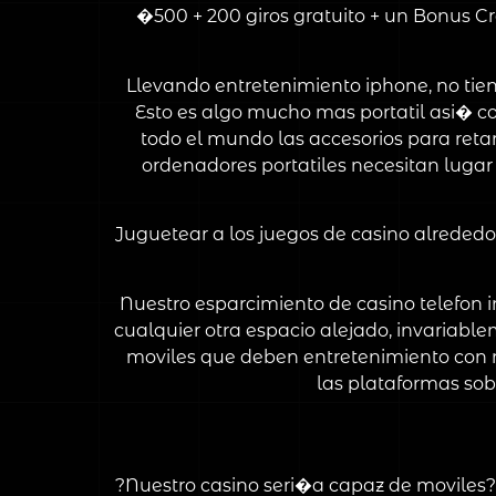
�500 + 200 giros gratuito + un Bonus Cr
Llevando entretenimiento iphone, no tien
Esto es algo mucho mas portatil asi� c
todo el mundo las accesorios para retar
ordenadores portatiles necesitan luga
Juguetear a los juegos de casino alrededo
Nuestro esparcimiento de casino telefon i
cualquier otra espacio alejado, invariable
moviles que deben entretenimiento con ma
las plataformas sobr
?Nuestro casino seri�a capaz de moviles?