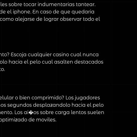
s sobre tocar indumentarias tantear.
de el iphone. En caso de que quedaria
omo alejarse de lograr observar todo el
nto? Escoja cualquier casino cual nunca
lo hacia el pelo cual asalten destacados
o.
celular o bien comprimido? Los jugadores
unos segundos desplazandolo hacia el pelo
ento. Los ai�os sobre carga lentos suelen
optimizado de moviles.