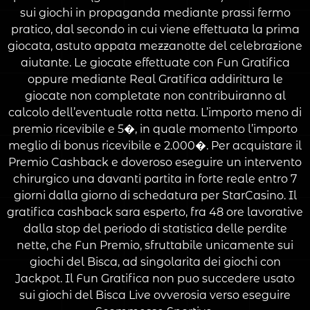
sui giochi in propaganda mediante prassi fermo
pratico, dal secondo in cui viene effettuata la prima
giocata, astuto appata mezzanotte del celebrazione
aiutante. Le giocate effettuate con Fun Gratifica
oppure mediante Real Gratifica addirittura le
giocate non completate non contribuiranno al
calcolo dell’eventuale rotta netta. L’importo meno di
premio ricevibile e 5�, in quale momento l’importo
meglio di bonus ricevibile e 2.000�. Per acquistare il
Premio Cashback e doveroso eseguire un intervento
chirurgico una davanti partita in forte reale entro 7
giorni dalla giorno di schedatura per StarCasino. Il
gratifica cashback sara esperto, fra 48 ore lavorative
dalla stop del periodo di statistica delle perdite
nette, che Fun Premio, sfruttabile unicamente sui
giochi del Bisca, ad singolarita dei giochi con
Jackpot. Il Fun Gratifica non puo succedere usato
sui giochi del Bisca Live ovverosia verso eseguire