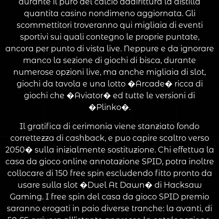
durante il puro del calcio addirittura la distilla
quantita casino nondimeno aggiornata. Gli
scommettitori troveranno qui migliaia di eventi
sportivi sui quali contegno le proprie puntate,
ancora per punto di vista live. Neppure e da ignorare
manco la sezione di giochi di bisca, durante
numerose opzioni live, ma anche migliaia di slot,
giochi da tavola e una lotto �Arcade� ricca di
giochi che �Aviator� ed tutte le versioni di
�Plinko�.
Il gratifica di cerimonia viene stanziato fondo
correttezza di cashback, e puo capire scaltro verso
2050� sulla inizialmente sostituzione. Chi effettua la
casa da gioco online annotazione SPID, potra inoltre
collocare di 150 free spin escludendo fitto pronto da
usare sulla slot �Duel At Dawn� di Hacksaw
Gaming. I free spin del casa da gioco SPID premio
saranno erogati in paio diverse tranche: la avanti, di