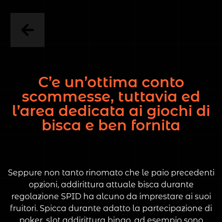
C’e un’ottima conto
scommesse, tuttavia ed
l’area dedicata ai giochi di
bisca e ben fornita
Seppure non tanto rinomato che le paio precedenti
opzioni, addirittura attuale bisca durante
regolazione SPID ha alcuno da imprestare ai suoi
fruitori. Spicca durante adatto la partecipazione di
poker, slot addirittura bingo, ad esempio sono