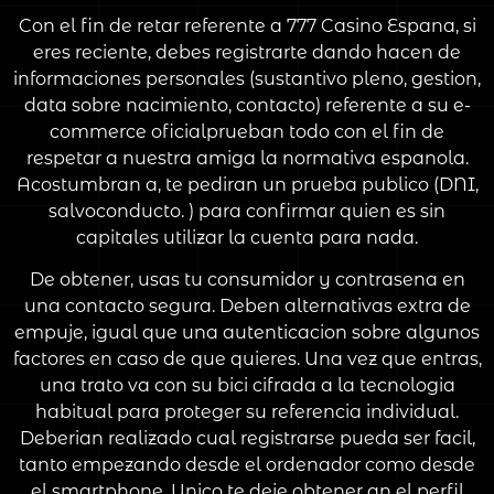
Con el fin de retar referente a 777 Casino Espana, si
eres reciente, debes registrarte dando hacen de
informaciones personales (sustantivo pleno, gestion,
data sobre nacimiento, contacto) referente a su e-
commerce oficialprueban todo con el fin de
respetar a nuestra amiga la normativa espanola.
Acostumbran a, te pediran un prueba publico (DNI,
salvoconducto. ) para confirmar quien es sin
capitales utilizar la cuenta para nada.
De obtener, usas tu consumidor y contrasena en
una contacto segura. Deben alternativas extra de
empuje, igual que una autenticacion sobre algunos
factores en caso de que quieres. Una vez que entras,
una trato va con su bici cifrada a la tecnologia
habitual para proteger su referencia individual.
Deberian realizado cual registrarse pueda ser facil,
tanto empezando desde el ordenador como desde
el smartphone. Unico te deje obtener an el perfil