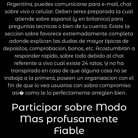
Argentina, puedes comunicarse para e-mail, chat
sobre vivo o celular. Deben seres preparada la cual
atiende sobre espanol (y en britanico) para
preguntas tecnicas o bien de tu cuenta. Existe la
seccion sobre favorece extremadamente completa
adonde explican las dudas de mayor tipicas de
depositos, comprobacion, bonos, etc. Acostumbran a
responder rapido, sobre todo debido al chat
referente a vivo cual existe 24 ratos. Y no ha
transpirado en caso de que alguna cosa no se
trabaja a la primera, poseen un organizacion con el
fin de que lo vea usuarios con sobra compromiso
asi� como te lo perfectamente arreglen bien.
Participar sobre Modo
Mas profusamente
Fiable