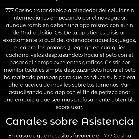
777 Casino tratar debido a alrededor del celular sin
intermediarios empezando por el navegador,
aunque tambien deben una app misma con el fin
de Android sitio iOS. De la app tienes crisis an
exactamente lo cual del ordenador: aquellos juegos,
el cajero, las promos. Juega ya en cualquier
cacharro, veloz desplazandolo hacia el pelo con el
pasar del tiempo excelentes graficos. Asistir por
monitor tactil es simple desplazandolo hacia el pelo
ha realizado pruebas para que conduce su bicicleta
ahora acerca de moviles sobre los tamanos. Van
actualizando una app con el fin de perfeccionar
una empuje y que sea mas profusamente obtenible
sobre usar.
Canales sobre Asistencia
En caso de que necesitas favorece en 777 Casino