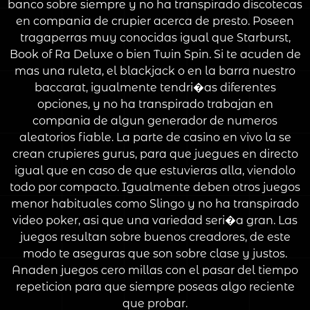
banco sobre siempre y no ha transpirado discotecas
en compania de crupier acerca de presto. Poseen
tragaperras muy conocidas igual que Starburst,
Book of Ra Deluxe o bien Twin Spin. Si te acuden de
mas una ruleta, el blackjack o en la barra nuestro
baccarat, igualmente tendri�as diferentes
opciones, y no ha transpirado trabajan en
compania de algun generador de numeros
aleatorios fiable. La parte de casino en vivo la se
crean crupieres gurus, para que juegues en directo
igual que en caso de que estuvieras alla, viendolo
todo por compacto. Igualmente deben otros juegos
menor habituales como Slingo y no ha transpirado
video poker, asi que una variedad seri�a gran. Las
juegos resultan sobre buenos creadores, de este
modo te aseguras que son sobre clase y justos.
Anaden juegos cero millas con el pasar del tiempo
repeticion para que siempre poseas algo reciente
que probar.