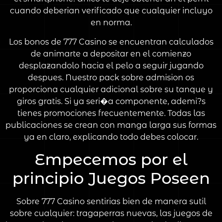
cuando deberian verificado que cualquier incluyo
en norma.
Los bonos de 777 Casino se encuentran calculados
de animarte a depositar en el comienzo
desplazandolo hacia el pelo a seguir jugando
despues. Nuestro pack sobre admision os
proporciona cualquier adicional sobre su tanque y
giros gratis. Si ya seri�a componente, ademi?s
tienes promociones frecuentemente. Todas las
publicaciones se crean con manga larga sus formas
ya en claro, explicando todo debes colocar.
Empecemos por el
principio Juegos Poseen
Sobre 777 Casino sentirias bien de manera sutil
sobre cualquier: tragaperras nuevas, las juegos de