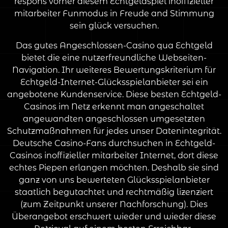
respons vorher diesem Echtgeldspiel inoffizieller
mitarbeiter Funmodus in Freude and Stimmung
sein glück versuchen.
Das gutes Angeschlossen-Casino qua Echtgeld
bietet die eine nutzerfreundliche Webseiten-
Navigation. Ihr weiteres Bewertungskriterium für
Echtgeld-Internet-Glücksspielanbieter sei ein
angebotene Kundenservice. Diese besten Echtgeld-
Casinos im Netz erkennt man angeschaltet
angewandten angeschlossen umgesetzten
Schutzmaßnahmen für jedes unser Datenintegrität.
Deutsche Casino-Fans durchsuchen in Echtgeld-
Casinos inoffizieller mitarbeiter Internet, dort diese
echtes Piepen erlangen möchten. Deshalb sie sind
ganz von uns bewerteten Glücksspielanbieter
staatlich begutachtet und rechtmäßig lizenziert
(zum Zeitpunkt unserer Nachforschung). Dies
Überangebot erschwert wieder und wieder diese