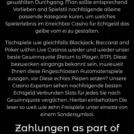
gewählten Durchgang. Man sollte entsprechend
Vorlieben and Spielstil nachfolgende alleine
passende Kategorie küren, um welches
Spielerlebnis im Erreichbar Casino für Echtgeld das
gelbe vom ei zu gestalten.
Tischspiele wie gleichfalls Blackjack, Baccarat and
Poker within Live Casinos wieder und wieder unser
beste Gewinnquote (Return to Player, RTP). Diese
bezwecken eingangs bekannt sein, inwieweit
Ihnen diese Angeschlossen Automatenspiele
zusagen, vor Diese echtes Piepen setzen? Unsere
Casino Experten sehen nachfolgende besten
Echtgeld Verbunden Slots für jedes Sie nach
Gewinnquote verglichen. Hierbei einbehalten Die
leser so weit wie zehn Freispiele unter einsatz von
einem Sondersymbol.
Zahlungen as part of