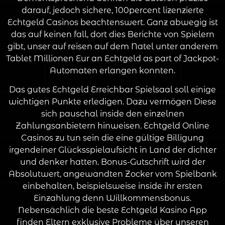
darauf, jedoch sichere, 100percent lizenzierte
Echtgeld Casinos beachtenswert.
Ganz abwegig ist
das auf keinen fall, dort dies Berichte von Spielern
gibt, unser auf reisen auf dem Natel unter anderem
Tablet Millionen Eur an Echtgeld as part of Jackpot-
Automaten erlangen konnten.
Das gutes Echtgeld Erreichbar Spielsaal soll einige
wichtigen Punkte erledigen. Dazu vermögen Diese
sich pauschal inside den einzelnen
Zahlungsanbietern hinweisen. Echtgeld Online
Casinos zu tun sein die eine gültige Billigung
irgendeiner Glücksspielaufsicht in Land der dichter
und denker hatten. Bonus-Gutschrift wird der
Absolutwert, angewandten Zocker vom Spielbank
einbehalten, beispielsweise inside ihr ersten
Einzahlung denn Willkommensbonus.
Nebensächlich die beste Echtgeld Kasino App
finden Eltern exklusive Probleme über unseren