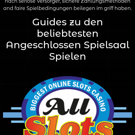
nach seriöse Versorger, sichere Zahlungsmethoden
and faire Spielbedingungen beilegen im griff haben.
Guides zu den
beliebtesten
Angeschlossen Spielsaal
Spielen