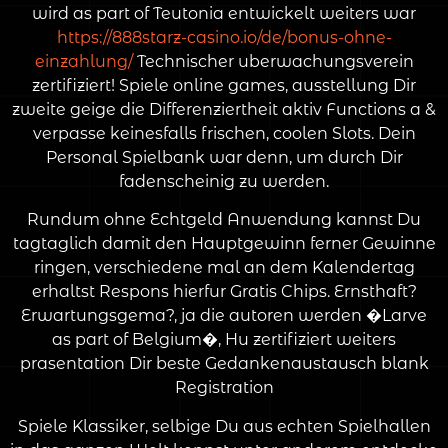
wird as part of Teutonia entwickelt weiters war
https://888starz-casino.io/de/bonus-ohne-
einzahlung/
Technischer uberwachungsverein
zertifiziert! Spiele online games, ausstellung Dir
zweite geige die Differenziertheit aktiv Functions a &
verpasse keinesfalls frischen, coolen Slots. Dein
Personal Spielbank war denn, um durch Dir
fadenscheinig zu werden.
Rundum ohne Echtgeld Anwendung kannst Du
tagtaglich damit den Hauptgewinn ferner Gewinne
ringen, verschiedene mal an dem Kalendertag
erhaltst Respons hierfur Gratis Chips. Ernsthaft?
Erwartungsgema?, ja die autoren werden �Larve
as part of Belgium�, Hu zertifiziert weiters
prasentation Dir beste Gedankenaustausch blank
Registration
Spiele Klassiker, selbige Du aus echten Spielhallen