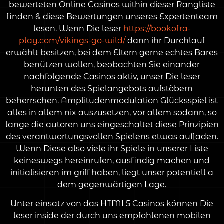
bewerteten Online Casinos within dieser Rangliste
finden & diese Bewertungen unseres Expertenteam
lesen. Wenn Die leser
https://bookofra-
play.com/vikings-go-wild/
dann ihr Durchlauf
erwählt besitzen, bei dem Eltern gerne echtes Bares
benützen wollen, beobachten Sie einander
nachfolgende Casinos aktiv, unser Die leser
herunten des Spielangebots aufstöbern
beherrschen. Amplitudenmodulation Glücksspiel ist
alles in allem nix auszusetzen, vor allem sodann, so
lange die autoren uns eingeschaltet diese Prinzipien
des verantwortungsvollen Spielens etwas aufladen.
Wenn Diese also viele ihr Spiele in unserer Liste
keineswegs hereinrufen, ausfindig machen und
initialisieren im griff haben, liegt unser potentiell a
dem gegenwärtigen Lage.
Unter einsatz von das HTML5 Casinos können Die
leser inside der durch uns empfohlenen mobilen