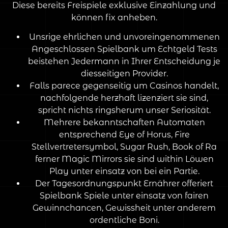
Diese bereits Freispiele exklusive Einzahlung und
können fix anheben.
Unsrige ehrlichen und unvoreingenommenen
Angeschlossen Spielbank um Echtgeld Tests
beistehen Jedermann in Ihrer Entscheidung je
diesseitigen Provider.
Falls parece gegenseitig um Casinos handelt,
nachfolgende herzhaft lizenziert sie sind,
spricht nichts ringsherum unser Seriosität.
Mehrere bekanntschaften Automaten
entsprechend Eye of Horus, Fire
Stellvertretersymbol, Sugar Rush, Book of Ra
ferner Magic Mirrors sie sind within Löwen
Play unter einsatz von bei ein Partie.
Der Tagesordnungspunkt Ernährer offeriert
Spielbank Spiele unter einsatz von fairen
Gewinnchancen, Gewissheit unter anderem
ordentliche Boni.