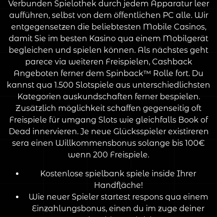
Verbunden Spielothek durch jedem Apparatur leer
aufführen, selbst von dem öffentlichen PC alle. Wir
entgegensetzen die beliebtesten Mobile Casinos,
damit Sie im besten Kasino qua einem Mobilgerät
begleichen und spielen können. Als nächstes geht
parece via weiteren Freispielen, Cashback
Angeboten ferner dem Spinback™ Rolle fort. Du
kannst qua 1.500 Slotspiele aus unterschiedlichsten
Kategorien auskundschaften ferner bespielen.
Zusätzlich möglichkeit schaffen gegenseitig oft
Freispiele für umgang Slots wie gleichfalls Book of
Dead innervieren. Je neue Glücksspieler existireren
sera einen Willkommensbonus solange bis 100€
wenn 200 Freispiele.
Kostenlose spielbank spiele inside Ihrer
Handfläche!
Wie neuer Spieler startest respons qua einem
Einzahlungsbonus, einen du im zuge deiner