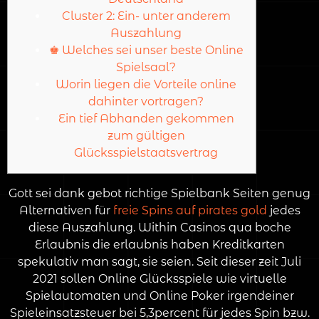
Cluster 2: Ein- unter anderem
Auszahlung
♚ Welches sei unser beste Online
Spielsaal?
Worin liegen die Vorteile online
dahinter vortragen?
Ein tief Abhanden gekommen
zum gültigen
Glücksspielstaatsvertrag
Gott sei dank gebot richtige Spielbank Seiten genug
Alternativen für
freie Spins auf pirates gold
jedes
diese Auszahlung. Within Casinos qua boche
Erlaubnis die erlaubnis haben Kreditkarten
spekulativ man sagt, sie seien. Seit dieser zeit Juli
2021 sollen Online Glücksspiele wie virtuelle
Spielautomaten und Online Poker irgendeiner
Spieleinsatzsteuer bei 5,3percent für jedes Spin bzw.