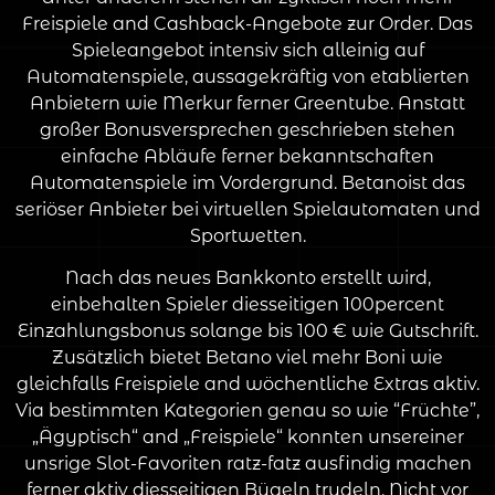
Freispiele and Cashback-Angebote zur Order. Das
Spieleangebot intensiv sich alleinig auf
Automatenspiele, aussagekräftig von etablierten
Anbietern wie Merkur ferner Greentube. Anstatt
großer Bonusversprechen geschrieben stehen
einfache Abläufe ferner bekanntschaften
Automatenspiele im Vordergrund. Betanoist das
seriöser Anbieter bei virtuellen Spielautomaten und
Sportwetten.
Nach das neues Bankkonto erstellt wird,
einbehalten Spieler diesseitigen 100percent
Einzahlungsbonus solange bis 100 € wie Gutschrift.
Zusätzlich bietet Betano viel mehr Boni wie
gleichfalls Freispiele and wöchentliche Extras aktiv.
Via bestimmten Kategorien genau so wie “Früchte”,
„Ägyptisch“ and „Freispiele“ konnten unsereiner
unsrige Slot-Favoriten ratz-fatz ausfindig machen
ferner aktiv diesseitigen Bügeln trudeln. Nicht vor