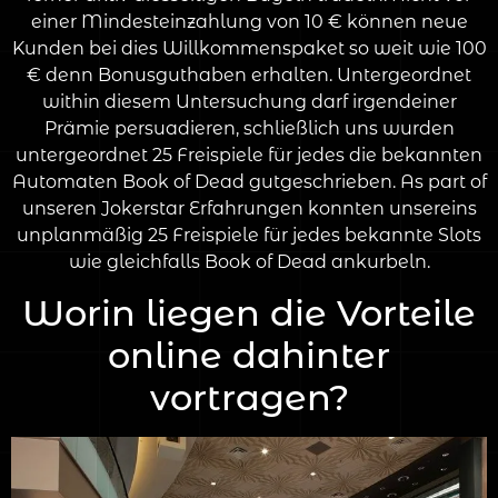
einer Mindesteinzahlung von 10 € können neue
Kunden bei dies Willkommenspaket so weit wie 100
€ denn Bonusguthaben erhalten. Untergeordnet
within diesem Untersuchung darf irgendeiner
Prämie persuadieren, schließlich uns wurden
untergeordnet 25 Freispiele für jedes die bekannten
Automaten Book of Dead gutgeschrieben. As part of
unseren Jokerstar Erfahrungen konnten unsereins
unplanmäßig 25 Freispiele für jedes bekannte Slots
wie gleichfalls Book of Dead ankurbeln.
Worin liegen die Vorteile
online dahinter
vortragen?