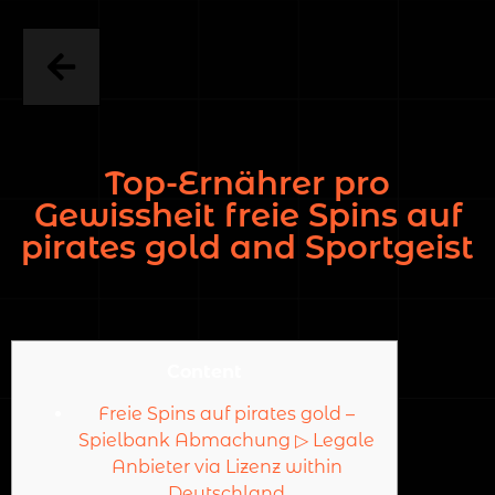
Top-Ernährer pro
Gewissheit freie Spins auf
pirates gold and Sportgeist
Content
Freie Spins auf pirates gold –
Spielbank Abmachung ▷ Legale
Anbieter via Lizenz within
Deutschland