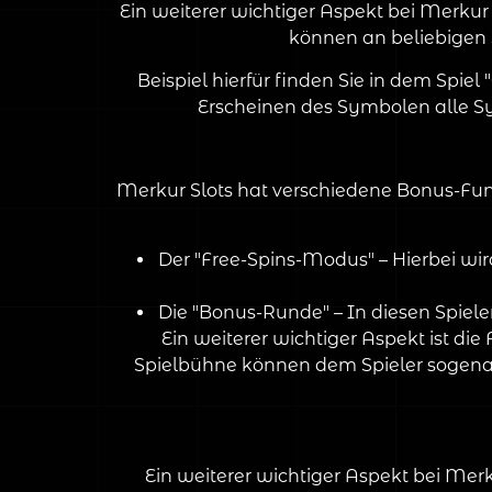
Ein weiterer wichtiger Aspekt bei Merkur
können an beliebigen S
Beispiel hierfür finden Sie in dem Spi
Erscheinen des Symbolen alle Sy
Merkur Slots hat verschiedene Bonus-Funk
Der "Free-Spins-Modus" – Hierbei wir
Die "Bonus-Runde" – In diesen Spiel
Ein weiterer wichtiger Aspekt ist die
Spielbühne können dem Spieler sogenan
Ein weiterer wichtiger Aspekt bei Merk