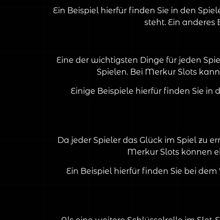
Ein Beispiel hierfür finden Sie in den Spi
steht. Ein anderes 
Eine der wichtigsten Dinge für jeden S
Spielen. Bei Merkur Slots ka
Einige Beispiele hierfür finden Sie i
Da jeder Spieler das Glück im Spiel zu e
Merkur Slots können ei
Ein Beispiel hierfür finden Sie bei de