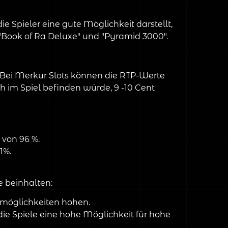
Spieler eine gute Möglichkeit darstellt,
 "Book of Ra Deluxe" und "Pyramid 3000".
s. Bei Merkur Slots können die RTP-Werte
ch im Spiel befinden würde, 9 -10 Cent
 von 96 %.
1%.
e beinhalten:
nnmöglichkeiten hohen.
n die Spiele eine hohe Möglichkeit für hohe