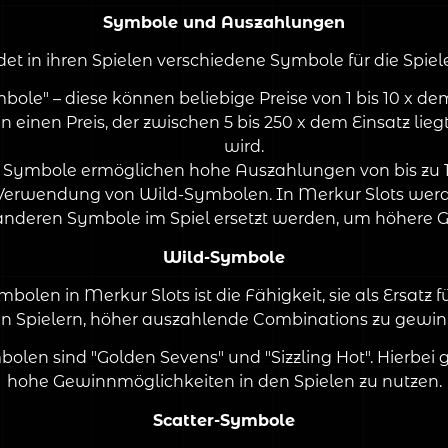
Symbole und Auszahlungen
t in ihren Spielen verschiedene Symbole für die Spiele
ole" – diese können beliebige Preise von 1 bis 10 x de
einen Preis, der zwischen 5 bis 250 x dem Einsatz liegt
wird.
e Symbole ermöglichen hohe Auszahlungen von bis zu 1
ie Verwendung von Wild-Symbolen. In Merkur Slots wer
anderen Symbole im Spiel ersetzt werden, um höhere G
Wild-Symbole
olen in Merkur Slots ist die Fähigkeit, sie als Ersat
en Spielern, höher auszahlende Combinations zu gewin
olen sind "Golden Sevens" und "Sizzling Hot". Hierbei g
hohe Gewinnmöglichkeiten in den Spielen zu nutzen.
Scatter-Symbole