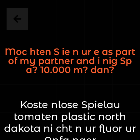
Moc hten S ie n ur e as part
of my partner and i nig Sp
a? 10.000 m? dan?
Koste nlose Spielau
tomaten plastic north
dakota ni cht n ur fluor ur