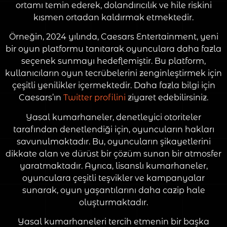
ortamı temin ederek, dolandırıcılık ve hile riskini
kısmen ortadan kaldırmak etmektedir.
Örneğin, 2024 yılında, Caesars Entertainment, yeni
bir oyun platformu tanıtarak oyunculara daha fazla
seçenek sunmayı hedeflemiştir. Bu platform,
kullanıcıların oyun tecrübelerini zenginleştirmek için
çeşitli yenilikler içermektedir. Daha fazla bilgi için
Caesars’ın
Twitter profilini
ziyaret edebilirsiniz.
Yasal kumarhaneler, denetleyici otoriteler
tarafından denetlendiği için, oyuncuların hakları
savunulmaktadır. Bu, oyuncuların şikayetlerini
dikkate alan ve dürüst bir çözüm sunan bir atmosfer
yaratmaktadır. Ayrıca, lisanslı kumarhaneler,
oyunculara çeşitli teşvikler ve kampanyalar
sunarak, oyun yaşantılarını daha cazip hale
oluşturmaktadır.
Yasal kumarhaneleri tercih etmenin bir başka