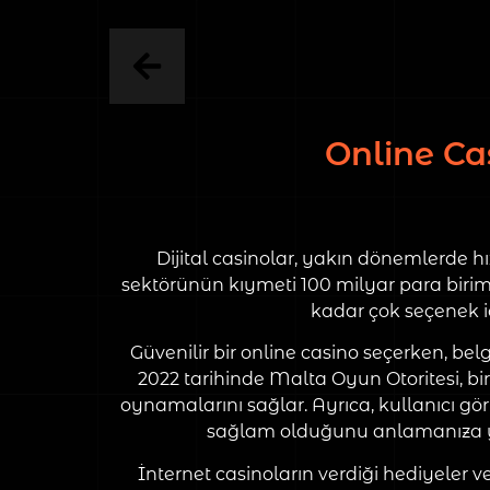
Online Cas
Dijital casinolar, yakın dönemlerde h
sektörünün kıymeti 100 milyar para birimi g
kadar çok seçenek iç
Güvenilir bir online casino seçerken, be
2022 tarihinde Malta Oyun Otoritesi, b
oynamalarını sağlar. Ayrıca, kullanıcı gör
sağlam olduğunu anlamanıza ya
İnternet casinoların verdiği hediyeler ve 