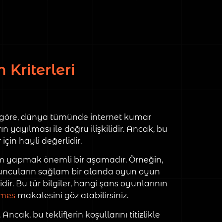
 Kriterleri
ine göre, dünya tümünde internet kumar
n yayılması ile doğru ilişkilidir. Ancak, bu
çin hayli değerlidir.
eçim yapmak önemli bir aşamadır. Örneğin,
oyuncuların sağlam bir alanda oyun oyun
ir. Bu tür bilgiler, hangi şans oyunlarının
imes
makalesini göz atabilirsiniz.
ncak, bu tekliflerin koşullarını titizlikle