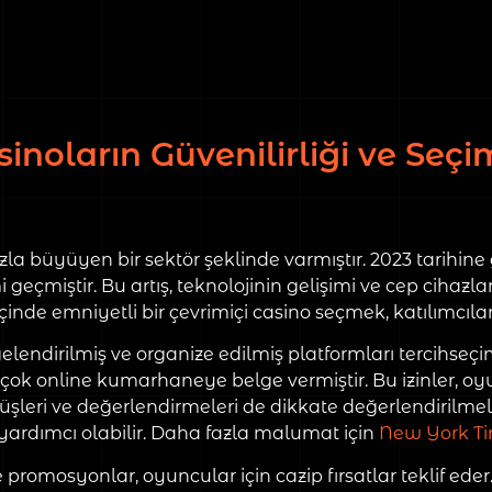
inoların Güvenilirliği ve Seçim
ızla büyüyen bir sektör şeklinde varmıştır. 2023 tarih
eçmiştir. Bu artış, teknolojinin gelişimi ve cep cihazları
inde emniyetli bir çevrimiçi casino seçmek, katılımcılar i
lgelendirilmiş ve organize edilmiş platformları tercihs
irçok online kumarhaneye belge vermiştir. Bu izinler, 
üşleri ve değerlendirmeleri de dikkate değerlendirilmelid
rdımcı olabilir. Daha fazla malumat için
New York T
promosyonlar, oyuncular için cazip fırsatlar teklif eder. A