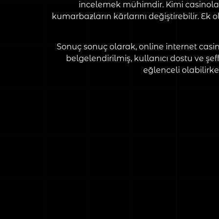
incelemek mühimdir. Kimi casinolar, 
kumarbazların kârlarını değiştirebilir. Ek 
Sonuç sonuç olarak, online internet casin
belgelendirilmiş, kullanıcı dostu ve ş
eğlenceli olabilir