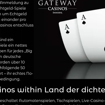
ve Anmeldung zu
chtgeld-Spiele
on um Echtgeld
n einander pro
sinos entschluss
ind ein
iele ein nettes
ben für jedes „Big
in deutsche
erden über 10
achfolgende 50
t – ihr echtes No-
bedingung.
inos within Land der dicht
geschaltet Automatenspielen, Tischspielen, Live-Casino