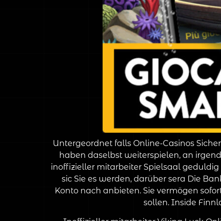
Untergeordnet falls Online-Casinos Sicherhe
haben daselbst weiterspielen, an irgen
inoffizieller mitarbeiter Spielsaal geduld
sic Sie es werden, darüber sera Die Bank
Konto nach anbieten. Sie vermögen sofor
sollen. Inside Finn