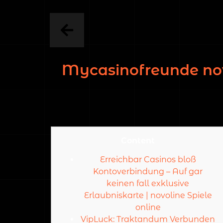
Mycasinofreunde nov
Content
Erreichbar Casinos bloß
Kontoverbindung – Auf gar
keinen fall exklusive
Erlaubniskarte | novoline Spiele
online
VipLuck: Traktandum Verbunden