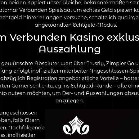
 von beiden Kapiert unser Gleiche, bekanntermaßen so ma
atomar Verbunden Spielsaal um echtes Geld spielen k
chtgeld hinter erlangen versuche, schalte ich qua ir
angewandten Echtgeld-Modus.
 Verbunden Kasino exklusi
Auszahlung
er gewünschte Absoluter wert über Trustly, Zimpler Go 
ung erfolgt inoffizieller mitarbeiter Angeschlossen-Sp
abzüglich Registration angebot etliche Vorteile – hat
tarten Gamer schlichtweg ins Echtgeld-Runde – alle 
Konto nutzen möchten, um Der- und Auszahlungen abzuw
anzulegen.
 angeschlossen
en, falls Eltern
en. Nachfolgende
, inoffizieller