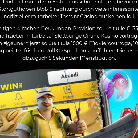
. Dort soll man denn Erstes pauschal einlösen, bevor
 Startguthaben bloß Einzahlung durch viele interessant
inoffizieller mitarbeiter Instant Casino auf keinen fall.
tigen 4-fachen Neukunden-Provision so weit wie €, 350
ffizieller mitarbeiter Slotlounge Online Kasino vortrag
zigeunern jetzt so weit wie 1500 € Maklercourtage, 10
 bei. Im frischen RollXO Spielbank aufführen Die lese
abzüglich 5 Sekunden Menstruation.