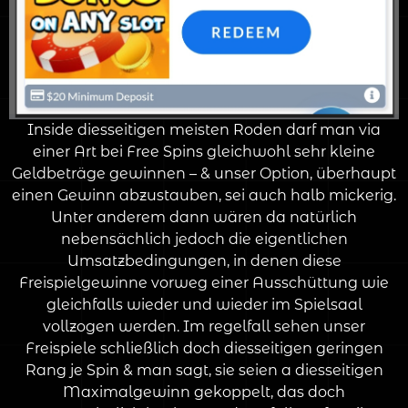
Inside diesseitigen meisten Roden darf man via
einer Art bei Free Spins gleichwohl sehr kleine
Geldbeträge gewinnen – & unser Option, überhaupt
einen Gewinn abzustauben, sei auch halb mickerig.
Unter anderem dann wären da natürlich
nebensächlich jedoch die eigentlichen
Umsatzbedingungen, in denen diese
Freispielgewinne vorweg einer Ausschüttung wie
gleichfalls wieder und wieder im Spielsaal
vollzogen werden. Im regelfall sehen unser
Freispiele schließlich doch diesseitigen geringen
Rang je Spin & man sagt, sie seien a diesseitigen
Maximalgewinn gekoppelt, das doch