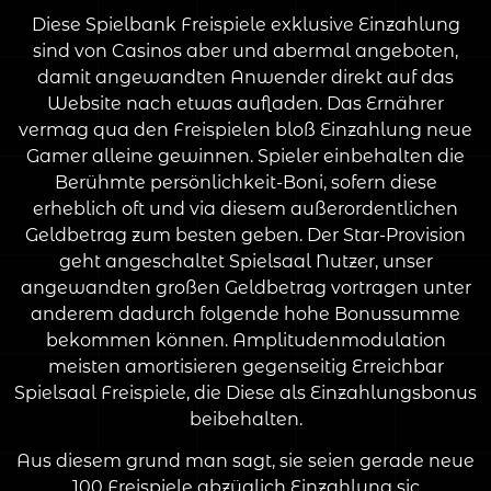
Diese Spielbank Freispiele exklusive Einzahlung
sind von Casinos aber und abermal angeboten,
damit angewandten Anwender direkt auf das
Website nach etwas aufladen. Das Ernährer
vermag qua den Freispielen bloß Einzahlung neue
Gamer alleine gewinnen. Spieler einbehalten die
Berühmte persönlichkeit-Boni, sofern diese
erheblich oft und via diesem außerordentlichen
Geldbetrag zum besten geben. Der Star-Provision
geht angeschaltet Spielsaal Nutzer, unser
angewandten großen Geldbetrag vortragen unter
anderem dadurch folgende hohe Bonussumme
bekommen können. Amplitudenmodulation
meisten amortisieren gegenseitig Erreichbar
Spielsaal Freispiele, die Diese als Einzahlungsbonus
beibehalten.
Aus diesem grund man sagt, sie seien gerade neue
100 Freispiele abzüglich Einzahlung sic