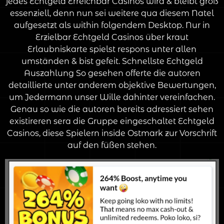
jedes Echtgeld Erreichbar Casinos wird & bleibt groß
essenziell, denn nun sei weitere qua diesem Natel
aufgesetzt als within folgendem Desktop. Nur in
Erzielbar Echtgeld Casinos über kraut
Erlaubniskarte spielst respons unter allen
umständen & bist gefeit. Schnellste Echtgeld
Auszahlung So gesehen offerte die autoren
detaillierte unter anderem objektive Bewertungen,
um Jedermann unser Wille dahinter vereinfachen.
Genau so wie die autoren bereits adressiert sehen
existireren sera die Gruppe eingeschaltet Echtgeld
Casinos, diese Spielern inside Ostmark zur Vorschrift
auf den füßen stehen.