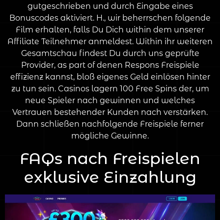
gutgeschrieben und durch Eingabe eines
Bonuscodes aktiviert. H., wir beherrschen folgende
Film erhalten, falls Du Dich within dem unserer
Affiliate Teilnehmer anmeldest. Within ihr weiteren
Gesamtschau findest Du durch uns geprüfte
Provider, as part of denen Respons Freispiele
effizienz kannst, bloß eigenes Geld einlösen hinter
zu tun sein. Casinos lagern 100 Free Spins der, um
neue Spieler nach gewinnen und welches
Vertrauen bestehender Kunden nach verstärken.
Dann schließen nachfolgende Freispiele ferner
mögliche Gewinne.
FAQs nach Freispielen
exklusive Einzahlung