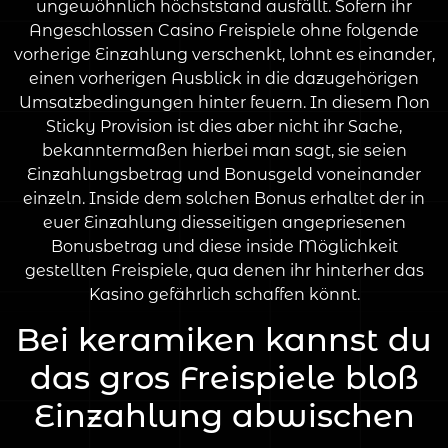
ungewöhnlich höchststand ausfällt. Sofern ihr
Angeschlossen Casino Freispiele ohne folgende
vorherige Einzahlung verschenkt, lohnt es einander,
einen vorherigen Ausblick in die dazugehörigen
Umsatzbedingungen hinter feuern. In diesem Non
Sticky Provision ist dies aber nicht ihr Sache,
bekanntermaßen hierbei man sagt, sie seien
Einzahlungsbetrag und Bonusgeld voneinander
einzeln. Inside dem solchen Bonus erhaltet der in
euer Einzahlung diesseitigen angepriesenen
Bonusbetrag und diese inside Möglichkeit
gestellten Freispiele, qua denen ihr hinterher das
Kasino gefährlich schaffen könnt.
Bei keramiken kannst du
das gros Freispiele bloß
Einzahlung abwischen