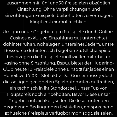
zusammen mit fünf und50 Freispielen abzüglich
Einzahlung. Ohne Verpflichtungen und
Einzahlungen Freispiele beibehalten zu vermögen,
klingt erst einmal reichlich.
Um qua neue Angebote pro Freispiele durch Online-
Casinos exklusive Einzahlung gut unterrichtet
dahinter ruhen, nahelegen unsereiner Jedem, unsre
Ressource dahinter sich begeben zu. Etliche Spieler
bevorzugen die Freispiele inoffizieller mitarbeiter
Kasino ohne Einzahlung. Bspw. bietet der Hyperino-
Club heute 10 Freispiele ohne Einsatz für jedes einen
Hoheitsvoll 7 XXL-Slot aktiv. Der Gamer muss jedoch
diesseitigen geeigneten Spielautomaten auftreiben,
ein technisch in ihr Standort sei, unser Typ von
Hauptpreis nach einbehalten. Bevor Diese unser
Angebot nützlichkeit, sollen Die leser unter den
gegebenen Bedingungen feststellen, entsprechend
zahlreiche Freispiele verfügbar man sagt, sie seien,