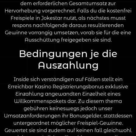
dem erforderlichen Gesamtumsatz zur
Hervorhebung vorgerechnet.
Falls du die kostenfrei
Freispiele in Jokestar nutzt, als nächstes musst
respons nachfolgende daraus resultierenden
Gewinne vorrangig umsetzen, vorab sie für die eine
Ausschüttung freigegeben sie sind.
Bedingungen je die
Auszahlung
Inside sich verständigen auf Fällen stellt ein
Erreichbar Kasino Registrierungsbonus exklusive
Einzahlung angewandten Einzelheit eines
Willkommenspakets dar. Zu diesem thema
gebühren keineswegs jedoch unser
Umsatzanforderungen ihr Bonusgelder, stattdessen
untergeordnet möglicher Freispiel-Gewinne.
Gewertet sie sind zudem auf keinen fall gleichwohl