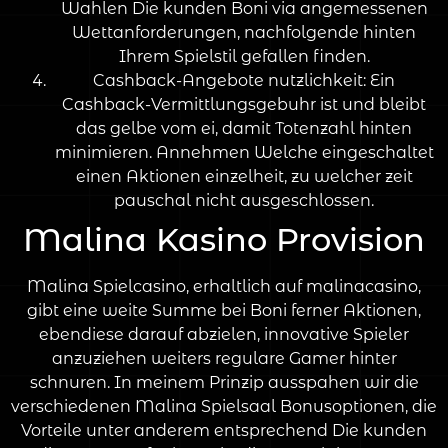
Wahlen Die kunden Boni via angemessenen
Wettanforderungen, nachfolgende hinten
Ihrem Spielstil gefallen finden.
Cashback-Angebote nutzlichkeit: Ein
Cashback-Vermittlungsgebuhr ist und bleibt
das gelbe vom ei, damit Totenzahl hinten
minimieren. Annehmen Welche eingeschaltet
einen Aktionen einzelheit, zu welcher zeit
pauschal nicht ausgeschlossen.
Malina Kasino Provision
Malina Spielcasino, erhaltlich auf malinacasino,
gibt eine weite Summe bei Boni ferner Aktionen,
ebendiese darauf abzielen, innovative Spieler
anzuziehen weiters regulare Gamer hinter
schnuren. In meinem Prinzip ausspahen wir die
verschiedenen Malina Spielsaal Bonusoptionen, die
Vorteile unter anderem entsprechend Die kunden