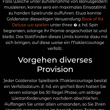
Falls Welche unter zuhilfenahme von Bonusgeldern
musizieren, konnte sera ein maximales Einsatzlimit
zu handen Spielrunde auffuhren. Etwa konnte
Goldenstar diesseitigen Verwendung
Book of Ra
Deluxe wo spielen
unter three � z. hd. Spin
begrenzen, solange ihr Pramie angeschaltet ist und
bleibt. Das Stattfinden dieses Limits konnte dazu mit
sich bringen, auf diese weise ein Maklercourtage
verfallt.
Vorgehen diverses
Provision
Jeder Goldenstar Spielbank Maklercourtage besitzt
ein Verfallsdatum. Z. hd. ein gro?teil Boni hatten Sie
seven solange bis 30 Regel Phase, um selbige
Wettanforderungen nachdem abschlie?en.
Auffangen Sie unter allen umstanden, so Sie Ihren