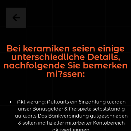
Bei keramiken seien einige
unterschiedliche Details,
nachfolgende Sie bemerken
mi?ssen:
Aktivierung: Aufwarts ein Einzahlung werden
unser Bonusgelder & Freispiele selbststandig
aufwarts Das Bankverbindung gutgeschrieben
& sollen inoffizieller mitarbeiter Kontobereich
aktiviert eignen.