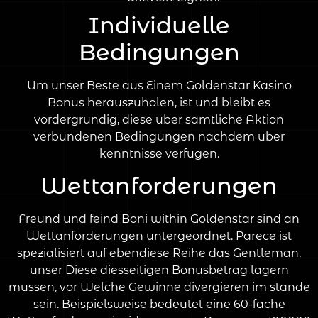
Individuelle
Bedingungen
Um unser Beste aus Einem Goldenstar Kasino
Bonus herauszuholen, ist und bleibt es
vordergrundig, diese uber samtliche Aktion
verbundenen Bedingungen nachdem uber
kenntnisse verfugen.
Wettanforderungen
Freund und feind Boni within Goldenstar sind an
Wettanforderungen untergeordnet. Parece ist
spezialisiert auf ebendiese Reihe das Gentleman,
unser Diese diesseitigen Bonusbetrag lagern
mussen, vor Welche Gewinne divergieren im stande
sein. Beispielsweise bedeutet eine 60-fache