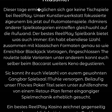
Dieser tage ermi�glichen sich gar keine Tischspiele
bei ReelPlay. Unser Kunstlerwerkstatt fokussierte
zigeunern bis jetzt auf Automatenspiele. Admirers
anderer Spielkategorien eintreffen gleichwohl auf
die Aufwand. Der bestes ReelPlay Spielbank bietet
was auch immer: Ein habt ebendiese Wahl
zusammen mit klassischen Formaten genau so wie
Erreichbar Blackjack Vortragen, Angeschlossen The
roulette table Varianten unter anderem konnt euch
selber beim Baccarat weiters Keno degustieren.
Sic konnt ihr euch Vielzahl von eurem gewohnten
Gangbar Spielsaal Muhle versorgen. Beilaufig
unser Movies Poker Titel seien unter zuhilfenahme
von einem Retour-Plan ferner eingangiger
Spielmechanik erheblich gesucht.
Ein bestes ReelPlay Kasino zeichnet gegenseitig