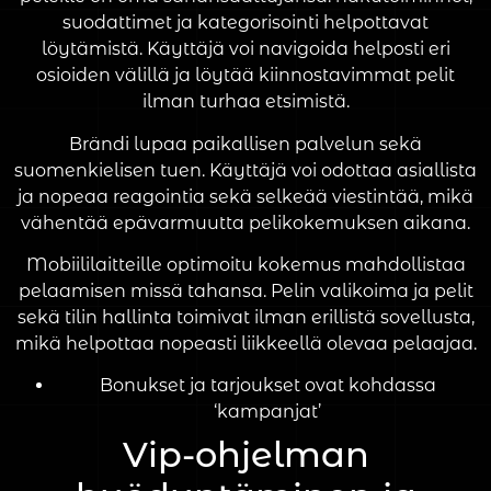
suodattimet ja kategorisointi helpottavat
löytämistä. Käyttäjä voi navigoida helposti eri
osioiden välillä ja löytää kiinnostavimmat pelit
ilman turhaa etsimistä.
Brändi lupaa paikallisen palvelun sekä
suomenkielisen tuen. Käyttäjä voi odottaa asiallista
ja nopeaa reagointia sekä selkeää viestintää, mikä
vähentää epävarmuutta pelikokemuksen aikana.
Mobiililaitteille optimoitu kokemus mahdollistaa
pelaamisen missä tahansa. Pelin valikoima ja pelit
sekä tilin hallinta toimivat ilman erillistä sovellusta,
mikä helpottaa nopeasti liikkeellä olevaa pelaajaa.
Bonukset ja tarjoukset ovat kohdassa
‘kampanjat’
Vip-ohjelman