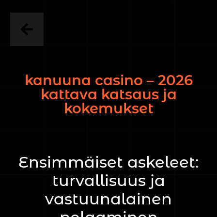
kanuuna casino – 2026
kattava katsaus ja
kokemukset
Ensimmäiset askeleet:
turvallisuus ja
vastuunalainen