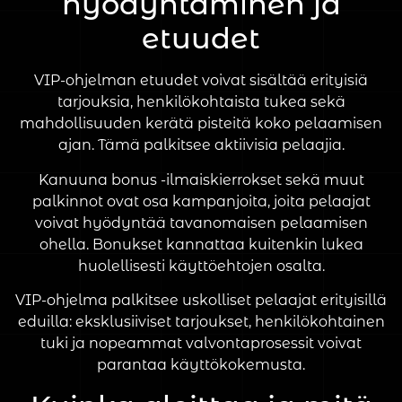
hyödyntäminen ja
etuudet
VIP-ohjelman etuudet voivat sisältää erityisiä
tarjouksia, henkilökohtaista tukea sekä
mahdollisuuden kerätä pisteitä koko pelaamisen
ajan. Tämä palkitsee aktiivisia pelaajia.
Kanuuna bonus -ilmaiskierrokset sekä muut
palkinnot ovat osa kampanjoita, joita pelaajat
voivat hyödyntää tavanomaisen pelaamisen
ohella. Bonukset kannattaa kuitenkin lukea
huolellisesti käyttöehtojen osalta.
VIP-ohjelma palkitsee uskolliset pelaajat erityisillä
eduilla: eksklusiiviset tarjoukset, henkilökohtainen
tuki ja nopeammat valvontaprosessit voivat
parantaa käyttökokemusta.