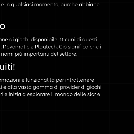
que e in qualsiasi momento, purché abbiano
no
one di giochi disponibile. Alcuni di questi
 Novomatic e Playtech. Ciò significa che i
i nomi più importanti del settore.
iti!
mozioni e funzionalità per intrattenere i
li e alla vasta gamma di provider di giochi,
i e inizia a esplorare il mondo delle slot e