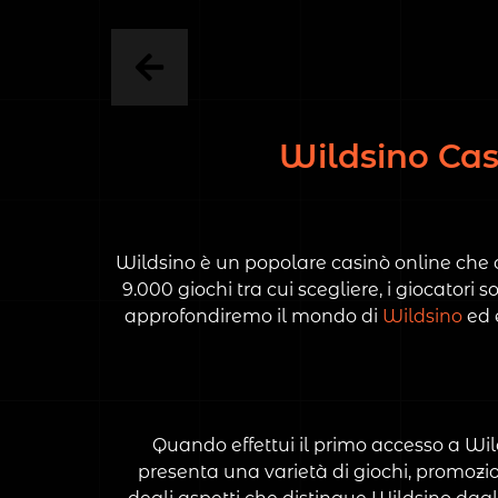
Wildsino Cas
Wildsino è un popolare casinò online che offr
9.000 giochi tra cui scegliere, i giocatori s
approfondiremo il mondo di
Wildsino
ed e
Quando effettui il primo accesso a Wil
presenta una varietà di giochi, promozio