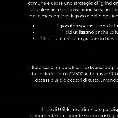
comune è usare una strategia di “grind and
piccole vincite e poi rischiano su scomm
delle meccaniche di gioco e della gestio
I giocatori spesso usano le f
Molti utilizzano anche la fu
Alcuni preferiscono giocare in brevi
Allora, cosa rende Wildsino diverso dagli 
che include fino a €2.500 in bonus e 300 
accessibile a giocatori di tutto il mond
Il sito di Wildsino ottimizzato per dis
pienamente funzionante su una vasta gamma