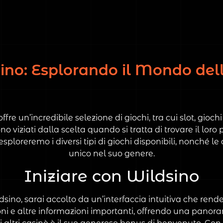
ino: Esplorando il Mondo delle
e un’incredibile selezione di giochi, tra cui slot, giochi
ono viziati dalla scelta quando si tratta di trovare il loro
sploreremo i diversi tipi di giochi disponibili, nonché l
unico nel suo genere.
Iniziare con Wildsino
dsino, sarai accolto da un’interfaccia intuitiva che rend
ni e altre informazioni importanti, offrendo una panora