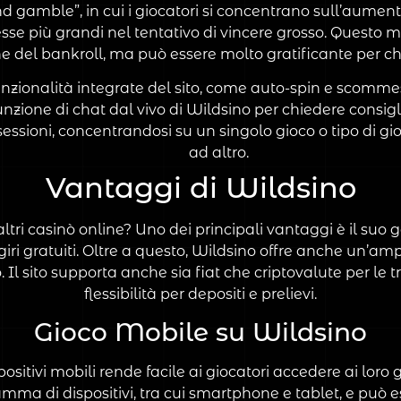
 gamble”, in cui i giocatori si concentrano sull’aumenta
esse più grandi nel tentativo di vincere grosso. Ques
ne del bankroll, ma può essere molto gratificante per c
unzionalità integrate del sito, come auto-spin e scommess
nzione di chat dal vivo di Wildsino per chiedere consigli
 sessioni, concentrandosi su un singolo gioco o tipo di g
ad altro.
Vantaggi di Wildsino
altri casinò online? Uno dei principali vantaggi è il su
giri gratuiti. Oltre a questo, Wildsino offre anche un’
o. Il sito supporta anche sia fiat che criptovalute per l
flessibilità per depositi e prelievi.
Gioco Mobile su Wildsino
positivi mobili rende facile ai giocatori accedere ai loro g
 di dispositivi, tra cui smartphone e tablet, e può es