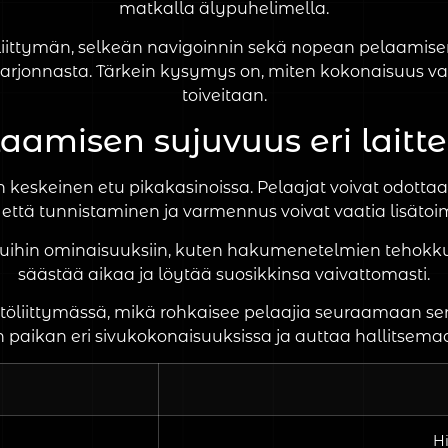
matkalla älypuhelimella.
ittymän, selkeän navigoinnin sekä nopean pelaamisen. P
arjonnasta. Tärkein kysymys on, miten kokonaisuus vasta
toiveitaan.
aamisen sujuvuus eri laitte
 keskeinen etu pikakasinoissa. Pelaajat voivat odotta
 että tunnistaminen ja varmennus voivat vaatia lisätoi
uihin ominaisuuksiin, kuten hakumenetelmien tehokkuut
säästää aikaa ja löytää suosikkinsa vaivattomasti.
öliittymässä, mikä rohkaisee pelaajia seuraamaan sen
 paikan eri sivukokonaisuuksissa ja auttaa hallitsemaan
Hi