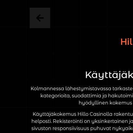
Hi
Käyttäjäk
Kolmannessa lähestymistavassa tarkastella
kategorioita, suodattimia ja hakutoimi
hyödyllinen kokemus s
Käyttäjäkokemus Hillo Casinolla rakentu
helposti. Rekisteröinti on yksinkertainen 
sivuston responsiivisuus puhuvat nykyaika