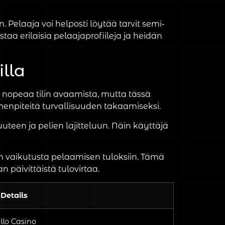
elaaja voi helposti löytää tarvit semi-
a erilaisia pelaajaprofiileja ja heidän
illa
a nopeaa tilin avaamista, mutta tässä
menpiteitä turvallisuuden takaamiseksi.
een ja pelien lajitteluun. Näin käyttäjä
 vaikutusta pelaamisen tuloksiin. Tämä
 päivittäistä tulovirtaa.
Details
llo Casino